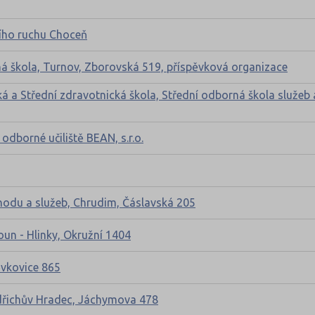
ího ruchu Choceň
á škola, Turnov, Zborovská 519, příspěvková organizace
 a Střední zdravotnická škola, Střední odborná škola služeb 
dborné učiliště BEAN, s.r.o.
chodu a služeb, Chrudim, Čáslavská 205
oun - Hlinky, Okružní 1404
ěvkovice 865
indřichův Hradec, Jáchymova 478