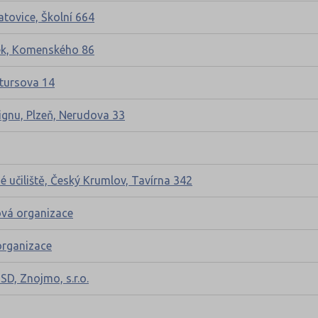
atovice, Školní 664
sek, Komenského 86
tursova 14
ignu, Plzeň, Nerudova 33
 učiliště, Český Krumlov, Tavírna 342
ová organizace
organizace
SD, Znojmo, s.r.o.