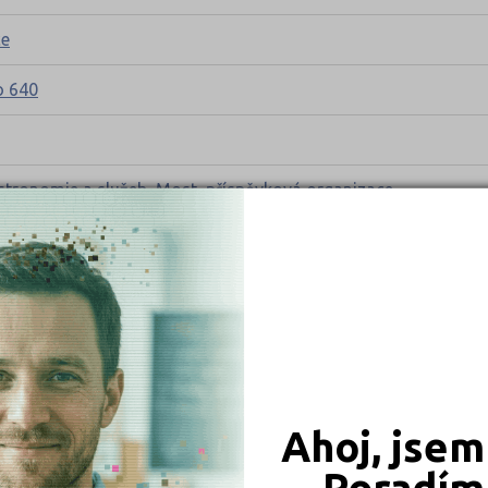
ce
o 640
stronomie a služeb, Most, příspěvková organizace
dubice
la s právem státní jazykové zkoušky, Kolín IV, Heverova 191
Uherský Brod
ové zkoušky, Volyně, Lidická 135
Ahoj, jsem
ace
Poradím 