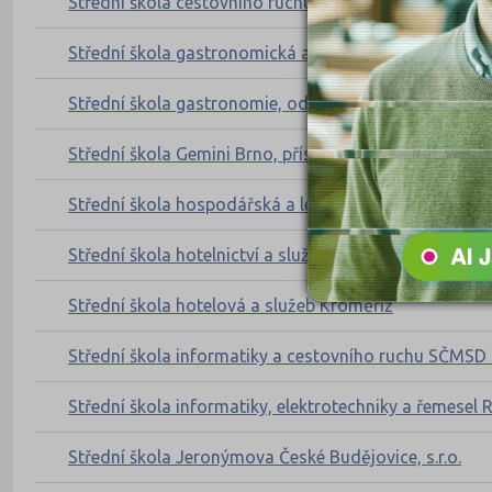
Střední škola cestovního ruchu a gastronomie, s.r.o.
Střední škola gastronomická a technická Žamberk
Střední škola gastronomie, oděvnictví a služeb, Frýd
Střední škola Gemini Brno, příspěvková organizace
Střední škola hospodářská a lesnická, Frýdlant, Bělí
Střední škola hotelnictví a služeb a Vyšší odborná š
Střední škola hotelová a služeb Kroměříž
Střední škola informatiky a cestovního ruchu SČMSD 
Střední škola informatiky, elektrotechniky a řemes
Střední škola Jeronýmova České Budějovice, s.r.o.