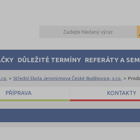
AČKY
DŮLEŽITÉ TERMÍNY
REFERÁTY A SE
r.o.
>
Střední škola Jeronýmova České Budějovice, s.r.o.
>
Prod
PŘÍPRAVA
KONTAKTY