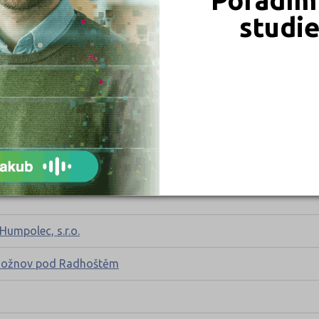
studi
ek-Místek, příspěvková organizace
kova 1387, příspěvková organizace
kola, Opava, příspěvková organizace
Humpolec, s.r.o.
el Rožnov pod Radhoštěm