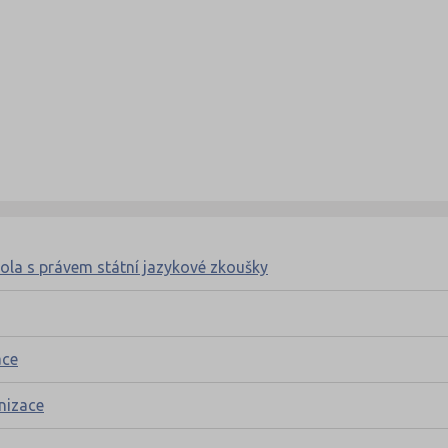
kola s právem státní jazykové zkoušky
ace
nizace