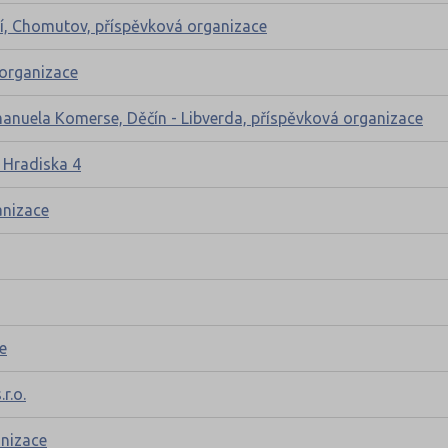
ní, Chomutov, příspěvková organizace
 organizace
anuela Komerse, Děčín - Libverda, příspěvková organizace
 Hradiska 4
anizace
e
r.o.
anizace