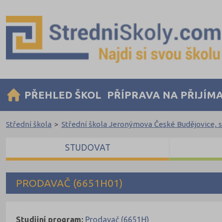
PŘEHLED ŠKOL
PŘÍPRAVA NA PŘIJÍM
Střední škola
>
Střední škola Jeronýmova České Budějovice, s.
STUDOVAT
PRODAVAČ (6651H01)
Studijní program:
Prodavač (6651H)