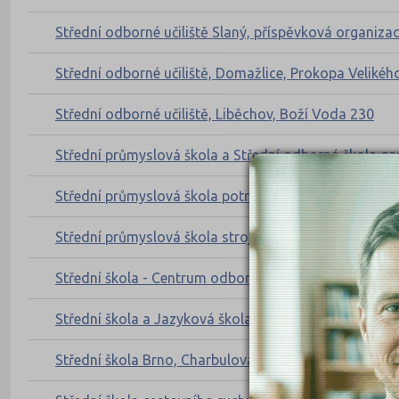
Střední odborné učiliště Slaný, příspěvková organiza
Střední odborné učiliště, Domažlice, Prokopa Velikéh
Střední odborné učiliště, Liběchov, Boží Voda 230
Střední průmyslová škola a Střední odborná škola ga
Střední průmyslová škola potravinářství a služeb Par
Střední průmyslová škola strojírenská a Jazyková ško
Střední škola - Centrum odborné přípravy technické 
Střední škola a Jazyková škola s právem státní jazyk
Střední škola Brno, Charbulova, příspěvková organiz