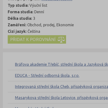
Typ studia:
Výuční list
Forma studia:
Denní
Délka studia:
3
Zaměření:
Obchod, prodej, Ekonomie
Cizí jazyk:
Čeština
Kde se dá studovat
Nahoru
Bráfova akademie Třebíč, střední škola a Jazyková š
EDUCA - Střední odborná škola, s.r.o.
Integrovaná střední škola Cheb, příspěvková organiz
Masarykova střední škola Letovice, příspěvková orga