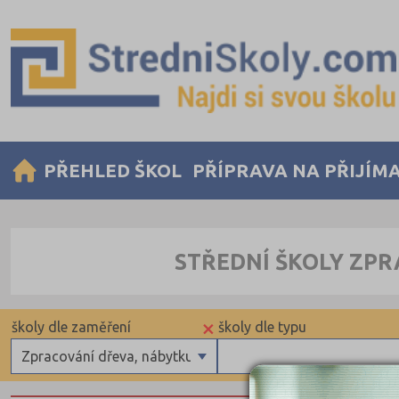
PŘEHLED ŠKOL
PŘÍPRAVA NA PŘIJÍM
STŘEDNÍ ŠKOLY ZP
×
školy dle zaměření
školy dle typu
Zpracování dřeva, nábytku
Gymnázia