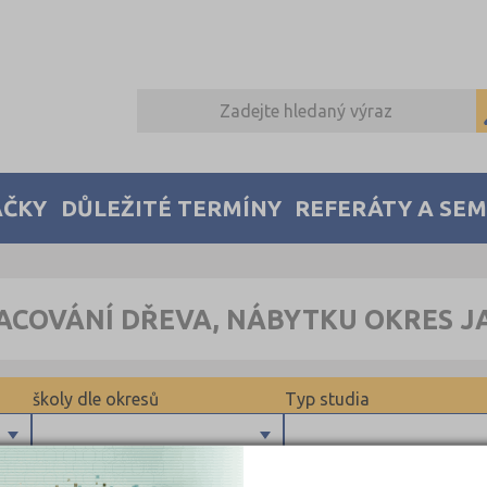
AČKY
DŮLEŽITÉ TERMÍNY
REFERÁTY A SE
RACOVÁNÍ DŘEVA, NÁBYTKU OKRES J
školy dle okresů
Typ studia
Benešov (2)