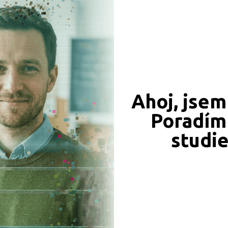
CÍ ZÁZNAMY, PŘEFORMULUJTE PROSÍM VÁŠ DOTAZ 
Beroun (1)
Blansko (1)
Brno-město (5)
Bruntál (2)
Břeclav (1)
Ahoj, jsem
Česká Lípa (1)
Poradím 
České Budějovice (5)
JSME TAM, KDE JSTE VY
Český Krumlov (1)
studi
Naše projekty
 obory
Děčín (2)
Domažlice (1)
iály
Frýdek-Místek (1)
Havlíčkův Brod (1)
Hodonín (2)