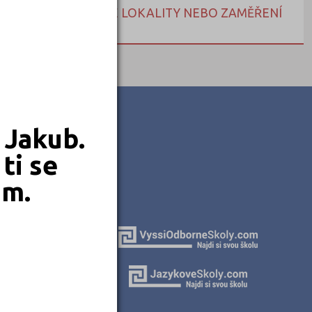
NEBO HLEDEJTE DLE LOKALITY NEBO ZAMĚŘENÍ
 Jakub.
ti se
em.