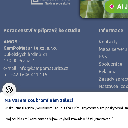
Zpracování dřeva, nábytku
Polygrafie, grafika a foto, knihy
Stavebnictví, geodézie
Poradenství v přípravě ke studiu
Informace
Doprava a spoje
AMOS -
Kontakty
Informační služby
KamPoMaturite.cz, s.r.o.
Mapa serveru
Ekonomie
Dukelských hrdinů 21
RSS
170 00 Praha 7
Ekonomie a administrativa
Spolupráce
e-mail:
info@kampomaturite.cz
Reklama
Podnikání a management
tel:
+420 606 411 115
Zásady zprac
Hotelnictví, turismus, gastronomie
Nastavení coo
🍪
Obchod, prodej
Na Vašem soukromí nám záleží
Služby
Stisknutím tlačítka „Souhlasím“ souhlasíte s tím, abychom Vám poskytovali s
Přírodovědné a potravinářské obory
Svůj souhlas můžete samozřejmě kdykoli změnit v části „Nastavení“.
Ekologie a ochrana ŽP
©1