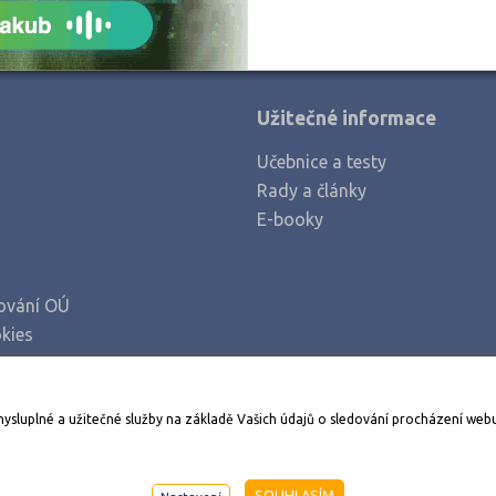
Hradec Králové (2)
Cheb (1)
Chomutov (1)
Užitečné informace
Chrudim (3)
Učebnice a testy
Jeseník (1)
Rady a články
Jičín (2)
E-booky
Jihlava (2)
Jindřichův Hradec (1)
ování OÚ
Karlovy Vary (2)
kies
Karviná (4)
Kladno (4)
Stáhněte si aplikaci Adresář škol
mysluplné a užitečné služby na základě Vašich údajů o sledování procházení web
Klatovy (1)
Kolín (1)
998-2026
AMOS KamPoMaturite.cz
, s.r.o., stránky vytvořilo
An
SOUHLASÍM