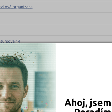
pěvková organizace
Štursova 14
ová organizace
kladní škola Třešť
ce
Ahoj, jsem
Poradím 
dy 43/II