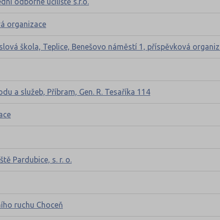
í odborné učiliště s.r.o.
vá organizace
lová škola, Teplice, Benešovo náměstí 1, příspěvková organi
du a služeb, Příbram, Gen. R. Tesaříka 114
ace
ě Pardubice, s. r. o.
ního ruchu Choceň