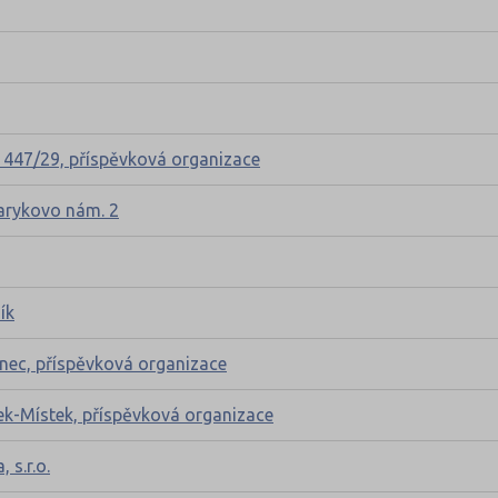
á 447/29, příspěvková organizace
sarykovo nám. 2
ík
zenec, příspěvková organizace
dek-Místek, příspěvková organizace
 s.r.o.