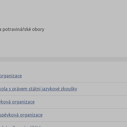
a potravinářské obory
 organizace
kola s právem státní jazykové zkoušky
vková organizace
íspěvková organizace