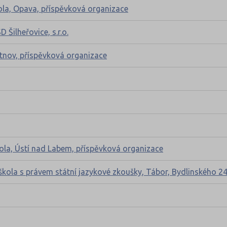
kola, Opava, příspěvková organizace
 Šilheřovice, s.r.o.
utnov, příspěvková organizace
kola, Ústí nad Labem, příspěvková organizace
škola s právem státní jazykové zkoušky, Tábor, Bydlinského 2