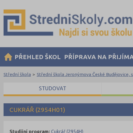
PŘEHLED ŠKOL
PŘÍPRAVA NA PŘIJÍM
Střední škola
>
Střední škola Jeronýmova České Budějovice, s.
STUDOVAT
CUKRÁŘ (2954H01)
Studijní program:
Cukrář (2954H)