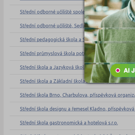
Střední odborné učiliště společného stravování, Podě
Střední odborné učiliště, Sedlčany, Petra Bezruče 364
Střední pedagogická škola a Střední odborná škola 
Střední průmyslová škola potravinářství a služeb Pa
Střední škola a Jazyková škola s právem státní jazyk
Střední škola a Základní škola Jesenice, příspěvková
Střední škola Brno, Charbulova, příspěvková organiz
Střední škola designu a řemesel Kladno, příspěvková
Střední škola gastronomická a hotelová s.r.o.