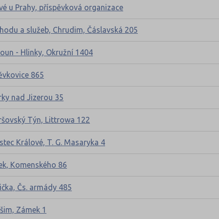
ové u Prahy, příspěvková organizace
chodu a služeb, Chrudim, Čáslavská 205
roun - Hlinky, Okružní 1404
něvkovice 865
rky nad Jizerou 35
oršovský Týn, Littrowa 122
stec Králové, T. G. Masaryka 4
ísek, Komenského 86
lička, Čs. armády 485
ašim, Zámek 1