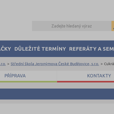
AČKY
DŮLEŽITÉ TERMÍNY
REFERÁTY A SE
r.o.
>
Střední škola Jeronýmova České Budějovice, s.r.o.
>
Cukrá
PŘÍPRAVA
KONTAKTY