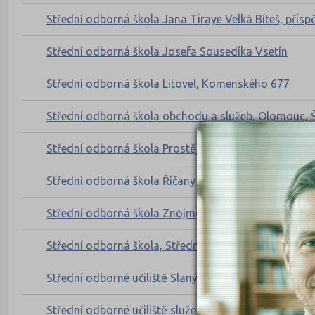
Střední odborná škola Jana Tiraye Velká Bíteš, přís
Střední odborná škola Josefa Sousedíka Vsetín
Střední odborná škola Litovel, Komenského 677
Střední odborná škola obchodu a služeb, Olomouc, 
Střední odborná škola Prostějov
Střední odborná škola Říčany s.r.o.
Střední odborná škola Znojmo, Dvořákova, příspěvk
Střední odborná škola, Střední odborné učiliště a Zá
Střední odborné učiliště Slaný, příspěvková organiza
Střední odborné učiliště služeb Vodňany, Zeyerovy sa