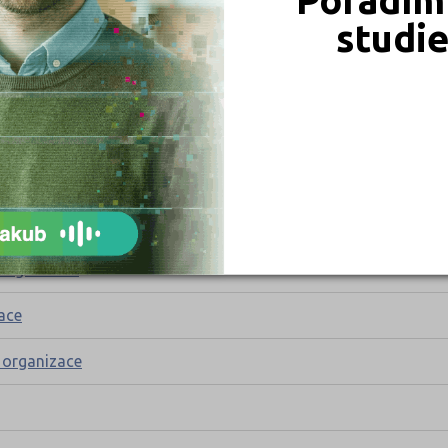
studi
brady, Dr. Beneše 413/II
služeb Mladá Boleslav, příspěvková organizace
rdubice
ové zkoušky, Volyně, Lidická 135
 organizace
ace
 organizace