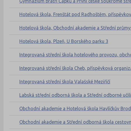
Gymnázium bratří Čapků a První české soukromé středn
Hotelová škola, Frenštát pod Radhoštěm, příspěvko
Hotelová škola, Obchodní akademie a Střední průmys
Hotelová škola, Plzeň, U Borského parku 3
Integrovaná střední škola hotelového provozu, obcho
Integrovaná střední škola Cheb, příspěvková organiz
Integrovaná střední škola Valašské Meziříčí
Labská střední odborná škola a Střední odborné učilišt
Obchodní akademie a Hotelová škola Havlíčkův Brod
Obchodní akademie a Střední odborná škola cestov