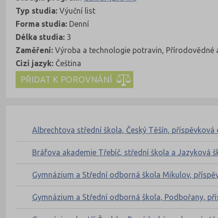
Typ studia:
Výuční list
Forma studia:
Denní
Délka studia:
3
Zaměření:
Výroba a technologie potravin, Přírodovědné 
Cizí jazyk:
Čeština
Kde se dá studovat
Nahoru
Albrechtova střední škola, Český Těšín, příspěvková
Bráfova akademie Třebíč, střední škola a Jazyková š
Gymnázium a Střední odborná škola Mikulov, příspě
Gymnázium a Střední odborná škola, Podbořany, př