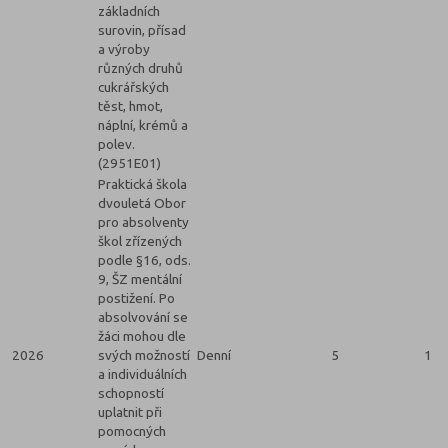
základních
surovin, přísad
a výroby
různých druhů
cukrářských
těst, hmot,
náplní, krémů a
polev.
(2951E01)
Praktická škola
dvouletá Obor
pro absolventy
škol zřízených
podle §16, ods.
9, ŠZ mentální
postižení. Po
absolvování se
žáci mohou dle
2026
svých možností
Denní
5
1
a individuálních
schopností
uplatnit při
pomocných