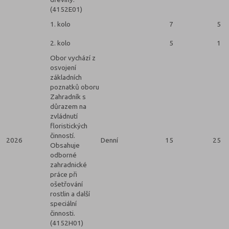
(4152E01)
1. kolo
7
5
2. kolo
5
1
Obor vychází z
osvojení
základních
poznatků oboru
Zahradník s
důrazem na
zvládnutí
floristických
činností.
2026
Denní
15
25
Obsahuje
odborné
zahradnické
práce při
ošetřování
rostlin a další
speciální
činnosti.
(4152H01)