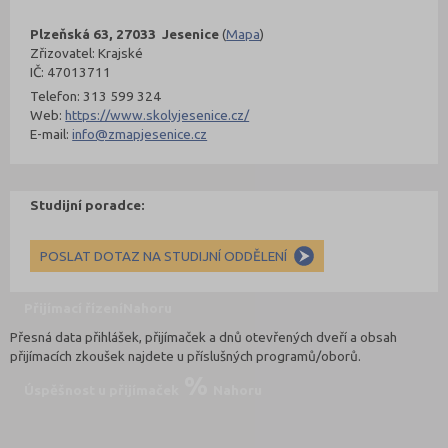
Plzeňská 63, 27033 Jesenice
(
Mapa
)
Zřizovatel: Krajské
IČ: 47013711
Telefon: 313 599 324
Web:
https://www.skolyjesenice.cz/
E-mail:
info@zmapjesenice.cz
Studijní poradce:
POSLAT DOTAZ NA STUDIJNÍ ODDĚLENÍ
Přijímací řízení
Nahoru
Přesná data přihlášek, přijímaček a dnů otevřených dveří a obsah
přijímacích zkoušek najdete u příslušných programů/oborů.
Úspěšnost u přijímaček
Nahoru