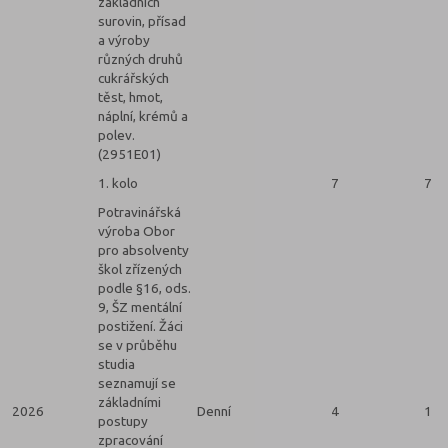
základních
surovin, přísad
a výroby
různých druhů
cukrářských
těst, hmot,
náplní, krémů a
polev.
(2951E01)
1. kolo
7
7
Potravinářská
výroba Obor
pro absolventy
škol zřízených
podle §16, ods.
9, ŠZ mentální
postižení. Žáci
se v průběhu
studia
seznamují se
základními
2026
Denní
4
1
postupy
zpracování