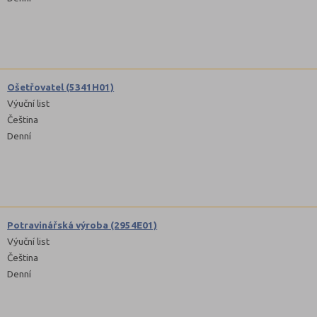
Ošetřovatel (5341H01)
Výuční list
Čeština
Denní
Potravinářská výroba (2954E01)
Výuční list
Čeština
Denní