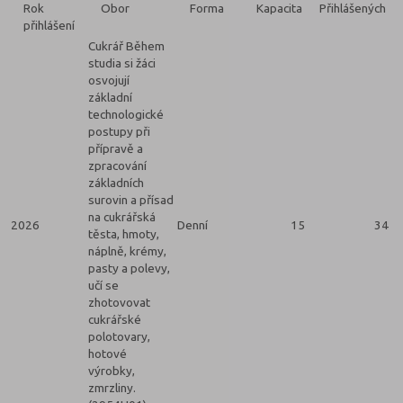
Rok
Obor
Forma
Kapacita
Přihlášených
přihlášení
Cukrář Během
studia si žáci
osvojují
základní
technologické
postupy při
přípravě a
zpracování
základních
surovin a přísad
na cukrářská
2026
Denní
15
34
těsta, hmoty,
náplně, krémy,
pasty a polevy,
učí se
zhotovovat
cukrářské
polotovary,
hotové
výrobky,
zmrzliny.