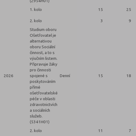
(2954H01)
1. kolo
15
25
2. kolo
3
9
Studium oboru
Ošetřovatel je
alternativou
oboru Sociální
činnost, a to s
výučním listem.
Připravuje žáky
pro činnosti
2026
spojené s
Denní
15
18
poskytováním
přímé
ošetřovatelské
péče v oblasti
zdravotnictvích
a sociálních
služeb.
(5341H01)
2. kolo
11
7