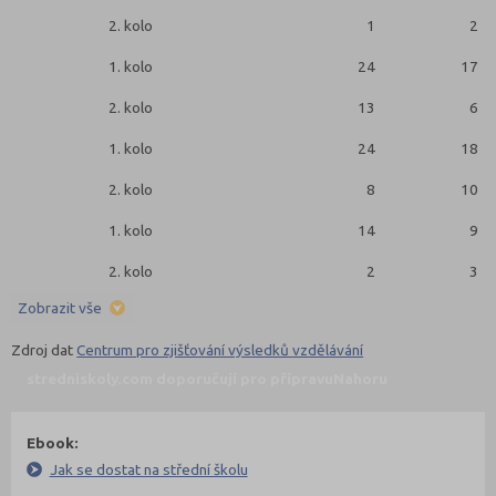
2. kolo
1
2
1. kolo
24
17
2. kolo
13
6
1. kolo
24
18
2. kolo
8
10
1. kolo
14
9
2. kolo
2
3
Zobrazit vše
Zdroj dat
Centrum pro zjišťování výsledků vzdělávání
stredniskoly.com doporučují pro přípravu
Nahoru
Ebook:
Jak se dostat na střední školu