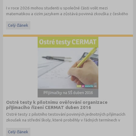
I v roce 2026 mohou studenti u společné části volit mezi
matematikou a cizím jazykem a zůstává povinná zkouška z českého
jazyka a literatury. Stáhněte si zdarma
e-book
s podrobnými
informacemi.
Celý článek
Ostré testy k pilotnímu ověřování organizace
přijímacího řízení CERMAT duben 2016
Ostré testy z pilotního testování povinných jednotných přijímacích
zkoušek na střední školy, které proběhly v řádných termínech v
dubnu 2016, převzato ze stránek
www.cermat.cz
.
Celý článek
Stáhněte si ostré i ilustrační testy
z minulých let
.