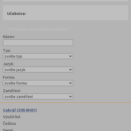
Učebnice:
Studijní programy/obory
Nahoru
Název:
Typ:
Jazyk:
Forma:
Zaměření:
Cukrář (2954H01)
Výuční list
Čeština
Denní