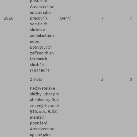
postižení.
Absolvent se
uplatní jako
2026
pracovník
Denní
7
7
sociálních
služeb v
ambulantních
nebo
pobytových
zařízeních a v
terénních
službách.
(7541E01)
2. kolo
3
0
Pečovatelské
služby Obor pro
absolventy škol
zřízených podle
§16, ods. 9, ŠZ
mentální
postižení.
Absolvent se
uplatní jako