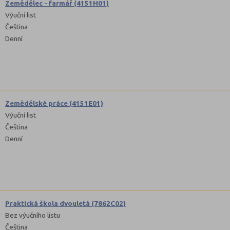
Zemědělec - farmář (4151H01)
Výuční list
Čeština
Denní
Zemědělské práce (4151E01)
Výuční list
Čeština
Denní
Praktická škola dvouletá (7862C02)
Bez výučního listu
Čeština