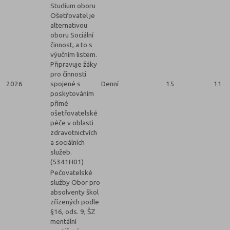
Studium oboru
Ošetřovatel je
alternativou
oboru Sociální
činnost, a to s
výučním listem.
Připravuje žáky
pro činnosti
2026
spojené s
Denní
15
11
poskytováním
přímé
ošetřovatelské
péče v oblasti
zdravotnictvích
a sociálních
služeb.
(5341H01)
Pečovatelské
služby Obor pro
absolventy škol
zřízených podle
§16, ods. 9, ŠZ
mentální