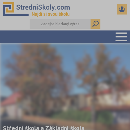
PŘEHLED ŠKOL
PŘÍPRAVA NA PŘIJÍMAČKY
DŮLEŽITÉ TERMÍNY
REFERÁTY A SEMINÁRKY
DALŠÍ DRUHY ŠKOL
Střední škola a Základní škola