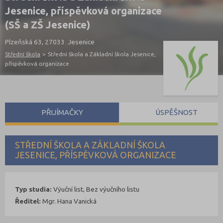
Jesenice, příspěvková organizace
(SŠ a ZŠ Jesenice)
Plzeňská 63, 27033 Jesenice
Střední škola
>
Střední škola a Základní škola Jesenice,
příspěvková organizace
PŘIJÍMAČKY
ÚSPĚŠNOST
STŘEDNÍ ŠKOLA A ZÁKLADNÍ ŠKOLA
JESENICE, PŘÍSPĚVKOVÁ ORGANIZACE
Typ studia:
Výuční list, Bez výučního listu
Ředitel:
Mgr. Hana Vanická