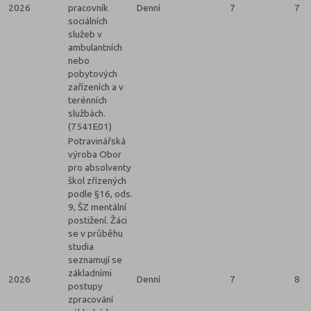
2026
pracovník
Denní
7
7
sociálních
služeb v
ambulantních
nebo
pobytových
zařízeních a v
terénních
službách.
(7541E01)
Potravinářská
výroba Obor
pro absolventy
škol zřízených
podle §16, ods.
9, ŠZ mentální
postižení. Žáci
se v průběhu
studia
seznamují se
základními
2026
Denní
7
8
postupy
zpracování