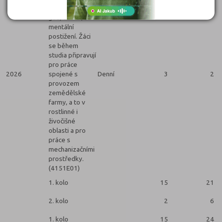
zřízených podle
§16, ods. 9, ŠZ
mentální
postižení. Žáci
se během
studia připravují
pro práce
2026
spojené s
Denní
3
2
provozem
zemědělské
farmy, a to v
rostlinné i
živočišné
oblasti a pro
práce s
mechanizačními
prostředky.
(4151E01)
1. kolo
15
21
2. kolo
2
6
1. kolo
15
24