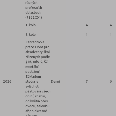
různých
profesních
oblastech.
(7862C01)
1. kolo
4
4
2. kolo
1
1
Zahradnické
práce Obor pro
absolventy škol
zřízených podle
§16, ods. 9, ŠZ
mentální
postižení.
Základem
2026
studia je
Denní
7
6
zvládnutí
pěstování všech
druhů rostlin,
od květin přes
ovoce, zeleninu
až po okrasné
dřeviny.