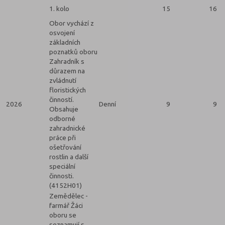
1. kolo
15
16
Obor vychází z
osvojení
základních
poznatků oboru
Zahradník s
důrazem na
zvládnutí
floristických
činností.
2026
Denní
9
9
Obsahuje
odborné
zahradnické
práce při
ošetřování
rostlin a další
speciální
činnosti.
(4152H01)
Zemědělec -
farmář Žáci
oboru se
seznamují s