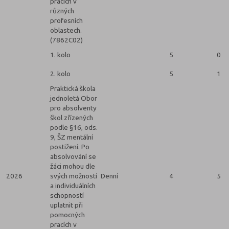
pracích v
různých
profesních
oblastech.
(7862C02)
1. kolo
5
0
2. kolo
5
1
Praktická škola
jednoletá Obor
pro absolventy
škol zřízených
podle §16, ods.
9, ŠZ mentální
postižení. Po
absolvování se
žáci mohou dle
2026
svých možností
Denní
4
5
a individuálních
schopností
uplatnit při
pomocných
pracích v