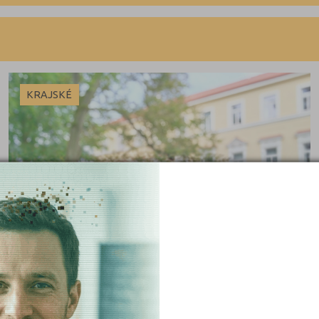
Benešov (2)
Maturitní
Beroun (2)
Výuční list
Blansko (3)
Brno-město (8)
KRAJSKÉ
Brno-venkov (2)
Bruntál (4)
Břeclav (4)
Česká Lípa (2)
České Budějovice (6)
 obory
Český Krumlov (3)
Děčín (5)
iály
Domažlice (2)
Frýdek-Místek (6)