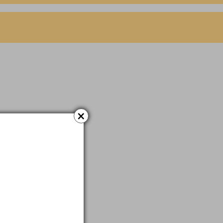
Denní
Dálkové
×