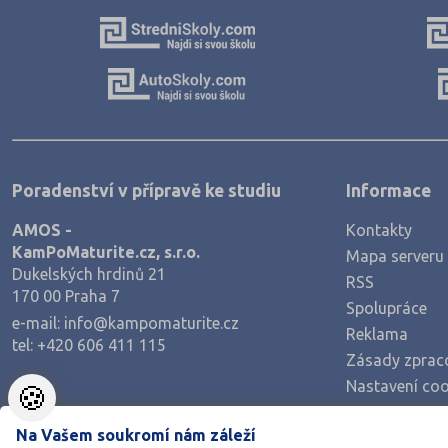
Ekologie a ochrana ŽP
Výroba a technologie potravin
Zemědělství a lesnictví
Veterinářství
Hotelnictví, turismus, gastronomie
Policejní a vojenské obory
Poradenství v přípravě ke studiu
Informace
Právo
AMOS -
Kontakty
Zdravotnické obory
KamPoMaturite.cz, s.r.o.
Mapa serveru
Dukelských hrdinů 21
Pedagogika a sociální péče
RSS
170 00 Praha 7
Spolupráce
Umělecké obory
e-mail:
info@kampomaturite.cz
Reklama
Praktická škola
tel:
+420 606 411 115
Zásady zprac
Šance na přijetí
Nastavení coo
🍪
Na Vašem soukromí nám záleží