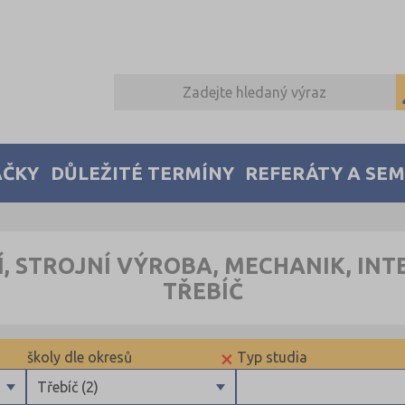
AČKY
DŮLEŽITÉ TERMÍNY
REFERÁTY A SE
Í, STROJNÍ VÝROBA, MECHANIK, INT
TŘEBÍČ
×
školy dle okresů
Typ studia
bory
Třebíč (2)