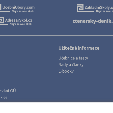
Kladno (4)
Klatovy (2)
Kolín (3)
Kroměříž (2)
Kutná Hora (3)
Liberec (5)
Užitečné informace
Litoměřice (5)
Učebnice a testy
Louny (2)
Rady a články
Mělník (2)
E-booky
Mladá Boleslav (5)
Most (4)
ování OÚ
Náchod (4)
kies
Nový Jičín (6)
Nymburk (2)