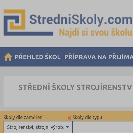
PŘEHLED ŠKOL
PŘÍPRAVA NA PŘIJÍM
STŘEDNÍ ŠKOLY STROJÍRENSTV
×
školy dle zaměření
školy dle typu
Strojírenství, strojní výroba, mechanik, interdisciplinární o