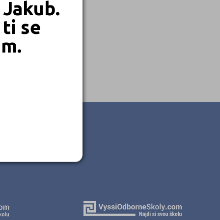
 Jakub.
ti se
em.