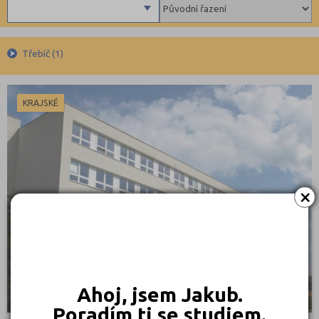
8 letá gymnázia
Beroun (1)
Výuční list
Se sportovní přípravou
Blansko (1)
Denní
Lycea
Brno-město (5)
Třebíč (1)
Technické a IT obory
Bruntál (2)
Informatika
Břeclav (1)
KRAJSKÉ
Hornictví, hutnictví, slévárenství a geologie
Česká Lípa (1)
Strojírenství, strojní výroba, mechanik, interdisciplinární obory
České Budějovice (5)
Elektro, elektrotechnika, telekomunikace
Český Krumlov (1)
Chemie, výroba skla, keramiky, papíru, gumy a další materiály
Děčín (2)
×
Výroba textilu, oděvů a doplňků
Domažlice (1)
Zpracování kůže a plastů, výroba obuvi
Frýdek-Místek (1)
Zpracování dřeva, nábytku
Havlíčkův Brod (1)
Polygrafie, grafika a foto, knihy
Hodonín (2)
Ahoj, jsem Jakub.
Stavebnictví, geodézie
Hradec Králové (2)
Poradím ti se studiem.
Doprava a spoje
Cheb (1)