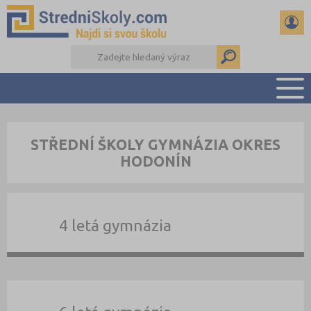
PŘEHLED ŠKOL
STŘEDNÍ ŠKOLY GYMNÁZIA OKRES
PŘÍPRAVA NA PŘIJÍMAČKY
HODONÍN
DŮLEŽITÉ TERMÍNY
REFERÁTY A SEMINÁRKY
DALŠÍ DRUHY ŠKOL
4 letá gymnázia