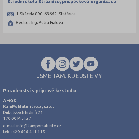
Střední škola Strážnice, příspěvková organizace
J. Skácela 890, 69662 Strážnice
Ředitel: Ing. Petra Fialová
JSME TAM, KDE JSTE VY
Poradenství v přípravě ke studiu
AMOS -
KamPoMaturite.cz, s.r.o.
Dukelských hrdinů 21
170 00 Praha 7
e-mail:
info@kampomaturite.cz
tel:
+420 606 411 115