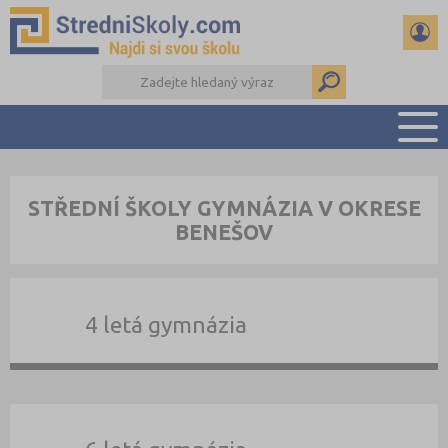
PŘEHLED ŠKOL
STŘEDNÍ ŠKOLY GYMNÁZIA V OKRESE
PŘÍPRAVA NA PŘIJÍMAČKY
BENEŠOV
DŮLEŽITÉ TERMÍNY
REFERÁTY A SEMINÁRKY
DALŠÍ DRUHY ŠKOL
4 letá gymnázia