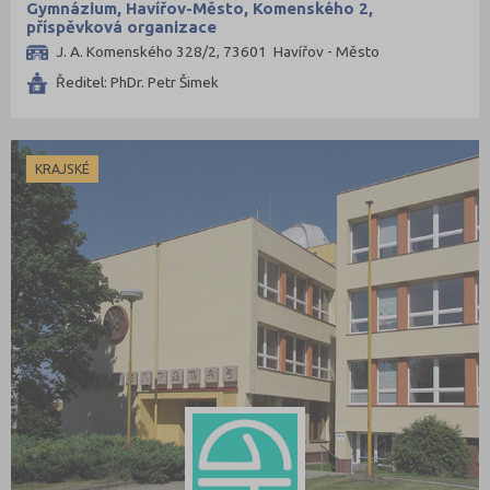
Gymnázium, Havířov-Město, Komenského 2,
Třebíč (6)
příspěvková organizace
Uherské Hradiště (7)
J. A. Komenského 328/2, 73601 Havířov - Město
Ústí nad Labem (4)
Ředitel: PhDr. Petr Šimek
Ústí nad Orlicí (6)
Vsetín (7)
KRAJSKÉ
Vyškov (2)
Zlín (10)
Znojmo (4)
Žďár nad Sázavou (11)