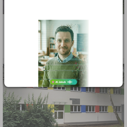
Gymnázium, Karviná, příspěvková organizace
Mírová 1442, 73506 Karviná - Nové Město
Ředitel: Mgr. Miloš Kučera
PRIVÁTNÍ