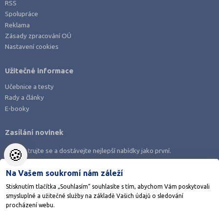
RSS
Spolupráce
Reklama
Zásady zpracování OÚ
Nastavení cookies
Užitečné informace
Učebnice a testy
Rady a články
E-booky
Zasílání novinek
🍪
Zaregistrujte se a dostávejte nejlepší nabídky jako první.
Na Vašem soukromí nám záleží
Stisknutím tlačítka „Souhlasím“ souhlasíte s tím, abychom Vám poskytovali
smysluplné a užitečné služby na základě Vašich údajů o sledování
Stáhněte si aplikaci Adresář škol
procházení webu.