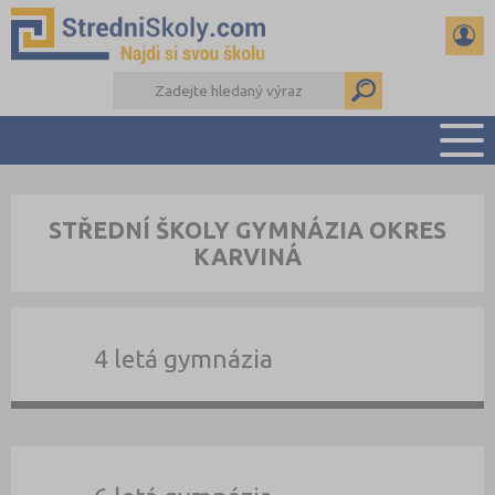
PŘEHLED ŠKOL
STŘEDNÍ ŠKOLY GYMNÁZIA OKRES
PŘÍPRAVA NA PŘIJÍMAČKY
KARVINÁ
DŮLEŽITÉ TERMÍNY
REFERÁTY A SEMINÁRKY
DALŠÍ DRUHY ŠKOL
4 letá gymnázia