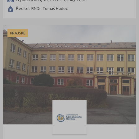
Přerov (6)
Ředitel: RNDr. Tomáš Hudec
Příbram (7)
Rakovník (3)
KRAJSKÉ
Rokycany (1)
Rychnov nad Kněžnou (4)
Semily (5)
Sokolov (3)
Strakonice (4)
Svitavy (7)
Šumperk (5)
Tábor (8)
Tachov (4)
Teplice (4)
Trutnov (6)