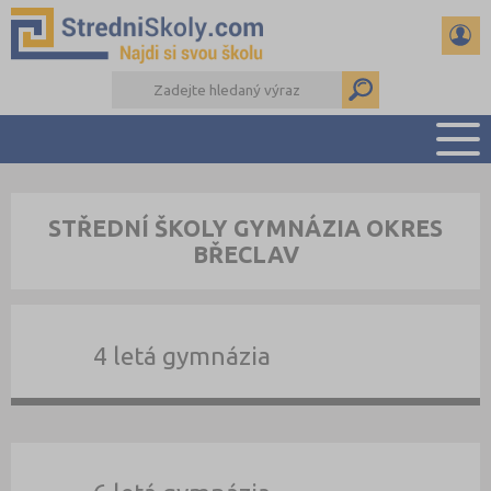
PŘEHLED ŠKOL
STŘEDNÍ ŠKOLY GYMNÁZIA OKRES
PŘÍPRAVA NA PŘIJÍMAČKY
BŘECLAV
DŮLEŽITÉ TERMÍNY
REFERÁTY A SEMINÁRKY
DALŠÍ DRUHY ŠKOL
4 letá gymnázia