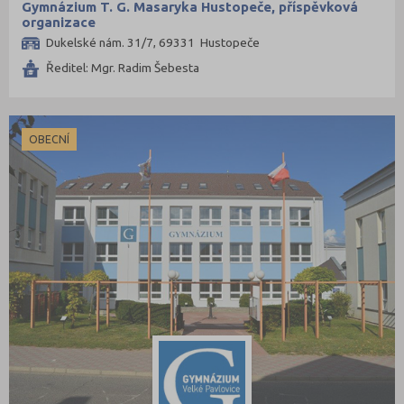
Gymnázium T. G. Masaryka Hustopeče, příspěvková
Třebíč (6)
organizace
Uherské Hradiště (7)
Dukelské nám. 31/7, 69331 Hustopeče
Ústí nad Labem (4)
Ředitel: Mgr. Radim Šebesta
Ústí nad Orlicí (6)
Vsetín (7)
OBECNÍ
Vyškov (2)
Zlín (10)
Znojmo (4)
Žďár nad Sázavou (11)