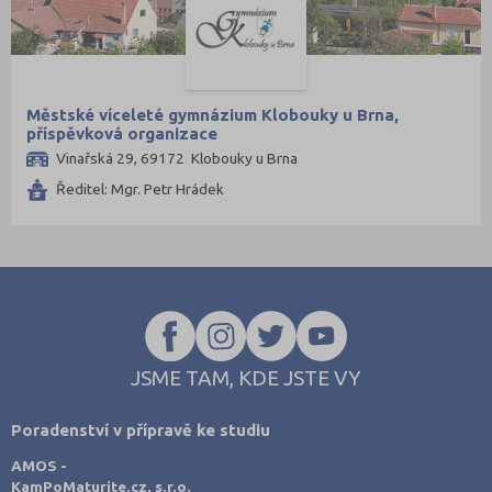
Městské víceleté gymnázium Klobouky u Brna,
příspěvková organizace
Vinařská 29, 69172 Klobouky u Brna
Ředitel: Mgr. Petr Hrádek
JSME TAM, KDE JSTE VY
Poradenství v přípravě ke studiu
AMOS -
KamPoMaturite.cz, s.r.o.