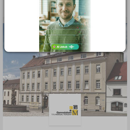
Přerov (6)
Ředitel: Mgr. Roman Pavlačka, Ph.D.
Příbram (7)
Rakovník (3)
KRAJSKÉ
Rokycany (1)
Rychnov nad Kněžnou (4)
Semily (5)
Sokolov (3)
Strakonice (4)
Svitavy (7)
Šumperk (5)
Tábor (8)
Tachov (4)
Teplice (4)
Trutnov (6)