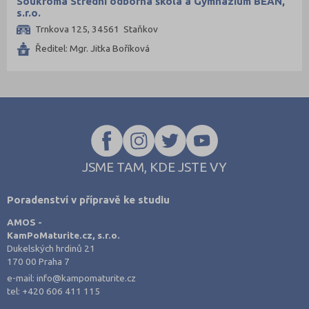
Soukromá Střední odborná škola a Gymnázium BEAN,
Výroba a technologie potravin
s.r.o.
Karviná (12)
Trnkova 125, 34561 Staňkov
Zemědělství a lesnictví
Kladno (9)
Ředitel: Mgr. Jitka Boříková
Veterinářství
Klatovy (2)
Hotelnictví, turismus, gastronomie
Kolín (7)
Policejní a vojenské obory
Kroměříž (3)
Právo
Kutná Hora (4)
Zdravotnické obory
Liberec (7)
Pedagogika a sociální péče
Litoměřice (6)
JSME TAM, KDE JSTE VY
Umělecké obory
Louny (5)
Poradenství v přípravě ke studiu
Praktická škola
Mělník (3)
AMOS -
Šance na přijetí
Mladá Boleslav (11)
KamPoMaturite.cz, s.r.o.
Dukelských hrdinů 21
Most (4)
170 00 Praha 7
Náchod (4)
e-mail:
info@kampomaturite.cz
tel:
+420 606 411 115
Nový Jičín (7)