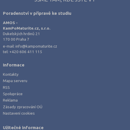
Výroba a technologie potravin
Karviná (12)
Poradenství v přípravě ke studiu
Zemědělství a lesnictví
Kladno (9)
AMOS -
Veterinářství
Klatovy (2)
KamPoMaturite.cz, s.r.o.
Hotelnictví, turismus, gastronomie
Kolín (7)
Dukelských hrdinů 21
170 00 Praha 7
Policejní a vojenské obory
Kroměříž (3)
e-mail:
info@kampomaturite.cz
Právo
Kutná Hora (4)
tel:
+420 606 411 115
Zdravotnické obory
Liberec (7)
Informace
Pedagogika a sociální péče
Litoměřice (6)
Kontakty
Umělecké obory
Louny (5)
Mapa serveru
Praktická škola
Mělník (3)
RSS
Spolupráce
Šance na přijetí
Mladá Boleslav (11)
Reklama
Most (4)
Zásady zpracování OÚ
Nastavení cookies
Náchod (4)
Nový Jičín (7)
Užitečné informace