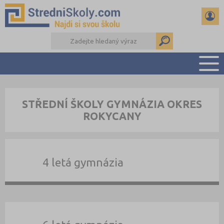
PŘEHLED ŠKOL
STŘEDNÍ ŠKOLY GYMNÁZIA OKRES
PŘÍPRAVA NA PŘIJÍMAČKY
ROKYCANY
DŮLEŽITÉ TERMÍNY
REFERÁTY A SEMINÁRKY
DALŠÍ DRUHY ŠKOL
4 letá gymnázia