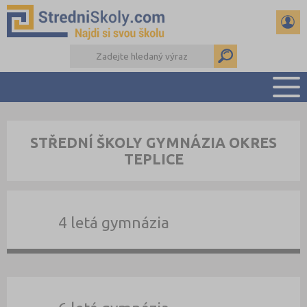
PŘEHLED ŠKOL
STŘEDNÍ ŠKOLY GYMNÁZIA OKRES
PŘÍPRAVA NA PŘIJÍMAČKY
TEPLICE
DŮLEŽITÉ TERMÍNY
REFERÁTY A SEMINÁRKY
DALŠÍ DRUHY ŠKOL
4 letá gymnázia