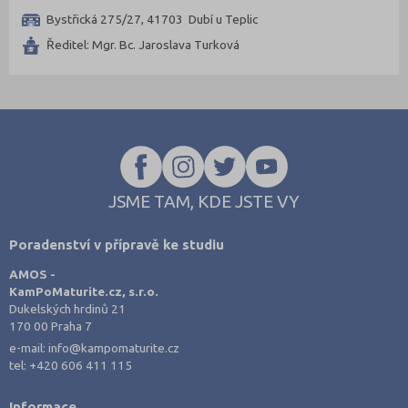
Třebíč (6)
Bystřická 275/27, 41703 Dubí u Teplic
Uherské Hradiště (7)
Ředitel: Mgr. Bc. Jaroslava Turková
Ústí nad Labem (4)
Ústí nad Orlicí (6)
Vsetín (7)
Vyškov (2)
Zlín (10)
JSME TAM, KDE JSTE VY
Znojmo (4)
Žďár nad Sázavou (11)
Poradenství v přípravě ke studiu
AMOS -
KamPoMaturite.cz, s.r.o.
Dukelských hrdinů 21
170 00 Praha 7
e-mail:
info@kampomaturite.cz
tel:
+420 606 411 115
Informace