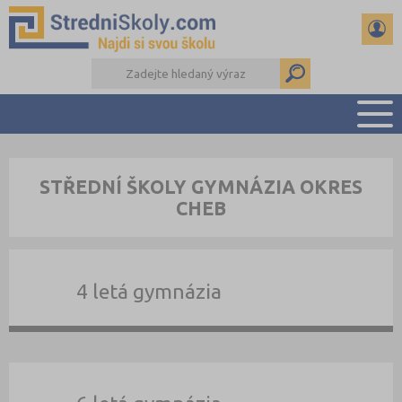
PŘEHLED ŠKOL
STŘEDNÍ ŠKOLY GYMNÁZIA OKRES
PŘÍPRAVA NA PŘIJÍMAČKY
CHEB
DŮLEŽITÉ TERMÍNY
REFERÁTY A SEMINÁRKY
DALŠÍ DRUHY ŠKOL
4 letá gymnázia