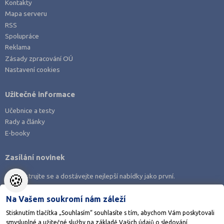
Kontakty
Mapa serveru
RSS
Spolupráce
Reklama
Zásady zpracování OÚ
Nastavení cookies
Užitečné informace
Učebnice a testy
Rady a články
E-booky
Zasílání novinek
🍪
Zaregistrujte se a dostávejte nejlepší nabídky jako první.
Na Vašem soukromí nám záleží
Stisknutím tlačítka „Souhlasím“ souhlasíte s tím, abychom Vám poskytovali
smysluplné a užitečné služby na základě Vašich údajů o sledování