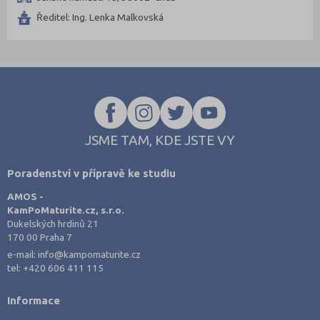
Třebíč (6)
Ředitel: Ing. Lenka Malkovská
Uherské Hradiště (7)
Ústí nad Labem (4)
Ústí nad Orlicí (6)
Vsetín (7)
Vyškov (2)
JSME TAM, KDE JSTE VY
Zlín (10)
Znojmo (4)
Poradenství v přípravě ke studiu
Žďár nad Sázavou (11)
AMOS -
KamPoMaturite.cz, s.r.o.
Dukelských hrdinů 21
170 00 Praha 7
e-mail:
info@kampomaturite.cz
tel:
+420 606 411 115
Informace