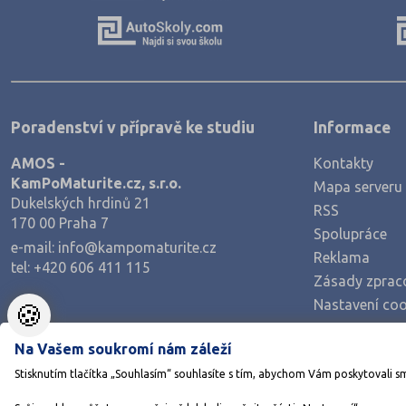
Výroba a technologie potravin
Zemědělství a lesnictví
Veterinářství
Hotelnictví, turismus, gastronomie
Poradenství v přípravě ke studiu
Informace
Policejní a vojenské obory
AMOS -
Kontakty
Právo
KamPoMaturite.cz, s.r.o.
Mapa serveru
Zdravotnické obory
Dukelských hrdinů 21
RSS
170 00 Praha 7
Pedagogika a sociální péče
Spolupráce
e-mail:
info@kampomaturite.cz
Umělecké obory
Reklama
tel:
+420 606 411 115
Zásady zprac
Praktická škola
Nastavení coo
🍪
Šance na přijetí
Na Vašem soukromí nám záleží
Stisknutím tlačítka „Souhlasím“ souhlasíte s tím, abychom Vám poskytovali s