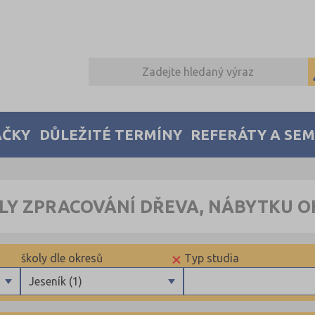
AČKY
DŮLEŽITÉ TERMÍNY
REFERÁTY A SE
LY ZPRACOVÁNÍ DŘEVA, NÁBYTKU O
×
školy dle okresů
Typ studia
Jeseník (1)
Benešov (2)
Výuční list