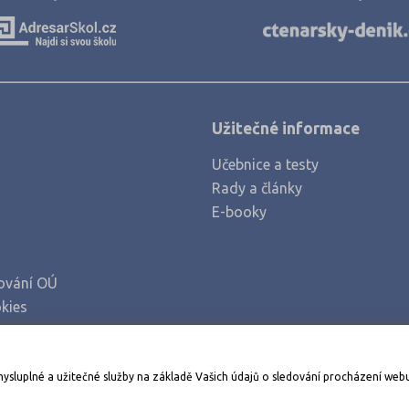
Kroměříž (1)
Kutná Hora (1)
Liberec (2)
Litoměřice (3)
Užitečné informace
Louny (1)
Učebnice a testy
Mladá Boleslav (2)
Rady a články
Most (2)
E-booky
Náchod (1)
Nový Jičín (2)
ování OÚ
Olomouc (1)
kies
Opava (1)
Ostrava-město (3)
Stáhněte si aplikaci Adresář škol
mysluplné a užitečné služby na základě Vašich údajů o sledování procházení web
Pardubice (1)