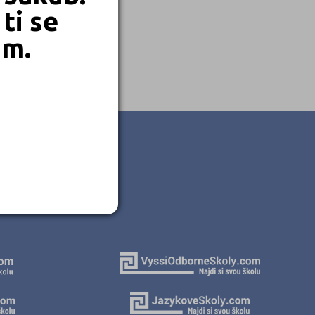
ti se
em.