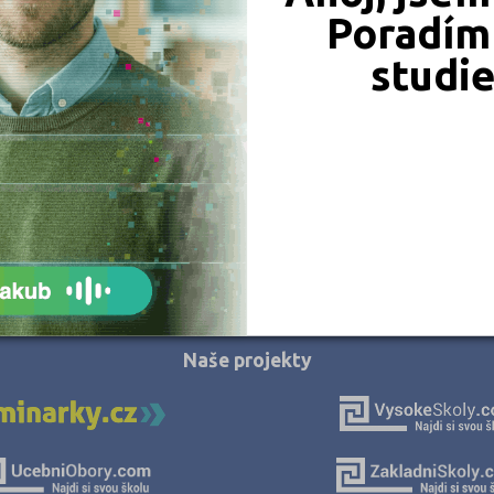
Hradec Králové (2)
Poradím 
Cheb (1)
studi
Chomutov (1)
Chrudim (3)
Jeseník (1)
Jičín (2)
Jihlava (2)
Jindřichův Hradec (1)
JSME TAM, KDE JSTE VY
Karlovy Vary (2)
Karviná (4)
Naše projekty
Kladno (4)
Klatovy (1)
Kolín (1)