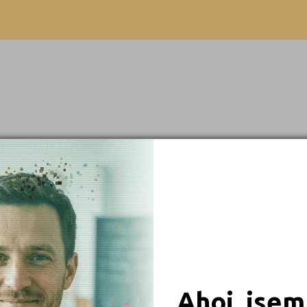
Beroun (1)
Bez výučního listu
Blansko (1)
Brno-město (5)
Bruntál (2)
Břeclav (1)
Česká Lípa (1)
České Budějovice (5)
Český Krumlov (1)
 obory
Děčín (2)
Domažlice (1)
iály
Frýdek-Místek (1)
Havlíčkův Brod (1)
Ahoj, jsem
Hodonín (2)