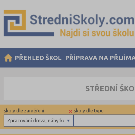
PŘEHLED ŠKOL
PŘÍPRAVA NA PŘIJÍM
STŘEDNÍ ŠKO
×
školy dle zaměření
školy dle typu
Zpracování dřeva, nábytku
Gymnázia
Krajské