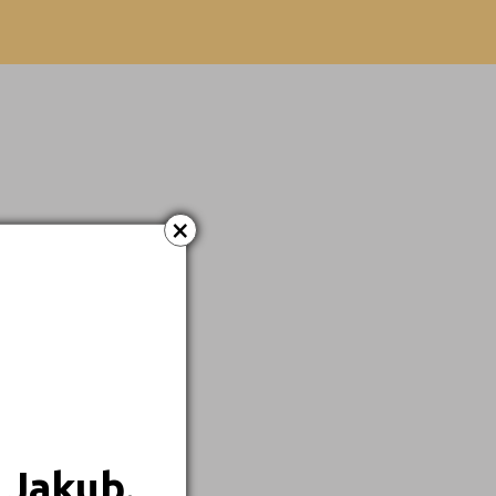
×
 Jakub.