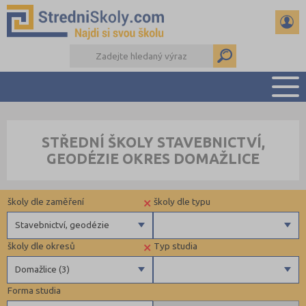
PŘEHLED ŠKOL
STŘEDNÍ ŠKOLY STAVEBNICTVÍ,
PŘÍPRAVA NA PŘIJÍMAČKY
GEODÉZIE OKRES DOMAŽLICE
DŮLEŽITÉ TERMÍNY
REFERÁTY A SEMINÁRKY
×
školy dle zaměření
školy dle typu
DALŠÍ DRUHY ŠKOL
Stavebnictví, geodézie
×
školy dle okresů
Typ studia
Gymnázia
Privátní
Domažlice (3)
4 letá gymnázia
Krajské
Forma studia
6 letá gymnázia
Benešov (2)
Maturitní