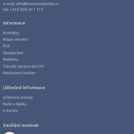
Písek (1)
e-mail:
info@kampomaturite.cz
tel:
+420 606 411 115
Plzeň-město (2)
Praha hlavní město (8)
Informace
Prachatice (1)
Kontakty
Prostějov (2)
Mapa serveru
RSS
Přerov (4)
Spolupráce
Příbram (4)
Reklama
Rakovník (1)
Zásady zpracování OÚ
Nastavení cookies
Semily (1)
Strakonice (2)
Užitečné informace
Svitavy (2)
Učebnice a testy
Šumperk (1)
Rady a články
E-booky
Tábor (3)
Tachov (2)
Zasílání novinek
Teplice (2)