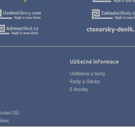
Olomouc (7)
Opava (2)
Ostrava-město (10)
Pardubice (3)
Pelhřimov (2)
Písek (1)
Užitečné informace
Plzeň-jih (1)
Plzeň-město (6)
Učebnice a testy
Rady a články
Plzeň-sever (1)
E-booky
Praha hlavní město (41)
Praha-východ (5)
ování OÚ
Praha-západ (1)
kies
Prachatice (2)
Prostějov (3)