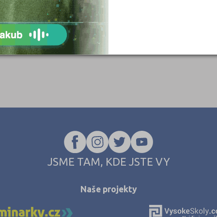
Klatovy (2)
Kolín (2)
Kroměříž (2)
Kutná Hora (3)
Liberec (4)
Litoměřice (3)
Louny (3)
Mělník (3)
Mladá Boleslav (3)
Most (2)
JSME TAM, KDE JSTE VY
Náchod (3)
Nový Jičín (3)
Naše projekty
Nymburk (3)