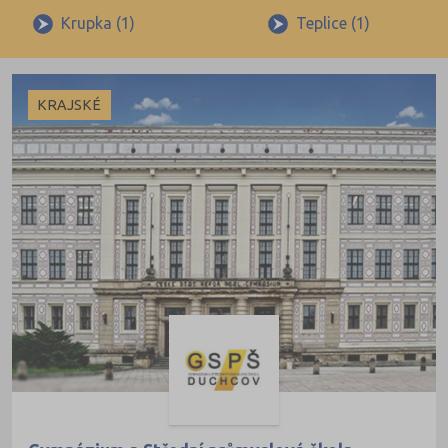
Beroun (2)
Krupka (1)
Teplice (1)
Blansko (2)
Brno-město (13)
KRAJSKÉ
Brno-venkov (4)
Bruntál (3)
Břeclav (5)
Česká Lípa (2)
České Budějovice (8)
 obory
Český Krumlov (1)
Děčín (4)
iály
Domažlice (1)
Frýdek-Místek (2)
Havlíčkův Brod (3)