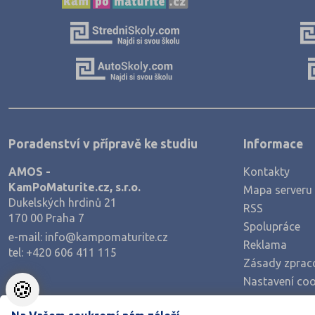
Poradenství v přípravě ke studiu
Informace
AMOS -
Kontakty
KamPoMaturite.cz, s.r.o.
Mapa serveru
Dukelských hrdinů 21
RSS
170 00 Praha 7
Spolupráce
e-mail:
info@kampomaturite.cz
Reklama
tel:
+420 606 411 115
Zásady zprac
Nastavení coo
🍪