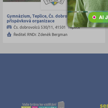
Výroba a technologie potravin
Zemědělství a lesnictví
Gymnázium, Teplice, Čs. dobrovolců 11,
Veterinářství
příspěvková organizace
Hotelnictví, turismus, gastronomie
Čs. dobrovolců 530/11, 41501 Teplice
Ředitel: RNDr. Zdeněk Bergman
Policejní a vojenské obory
Právo
Zdravotnické obory
Pedagogika a sociální péče
Umělecké obory
Praktická škola
Šance na přijetí