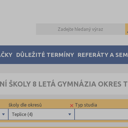
AČKY
DŮLEŽITÉ TERMÍNY
REFERÁTY A SE
NÍ ŠKOLY 8 LETÁ GYMNÁZIA OKRES T
×
školy dle okresů
Typ studia
Teplice (4)
Benešov (2)
Maturitní