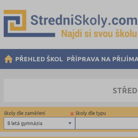
PŘEHLED ŠKOL
PŘÍPRAVA NA PŘIJÍM
STŘED
×
školy dle zaměření
školy dle typu
8 letá gymnázia
Gymnázia
Privátní