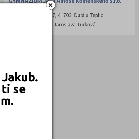
GYMNÁZIUM Jana Amose Komenského s.r.o.
×
Bystřická 275/27, 41703 Dubí u Teplic
Ředitel: Mgr. Bc. Jaroslava Turková
 Jakub.
ti se
em.