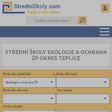
PŘEHLED ŠKOL
STŘEDNÍ ŠKOLY EKOLOGIE A OCHRANA
PŘÍPRAVA NA PŘIJÍMAČKY
ŽP OKRES TEPLICE
DŮLEŽITÉ TERMÍNY
REFERÁTY A SEMINÁRKY
×
školy dle zaměření
školy dle typu
DALŠÍ DRUHY ŠKOL
Ekologie a ochrana ŽP
školy dle okresů
Typ studia
Gymnázia
4 letá gymnázia
Forma studia
6 letá gymnázia
Beroun (1)