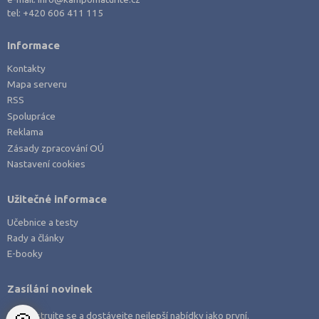
Právo
tel:
+420 606 411 115
Zdravotnické obory
Informace
Pedagogika a sociální péče
Kontakty
Umělecké obory
Mapa serveru
Praktická škola
RSS
Spolupráce
Šance na přijetí
Reklama
Zásady zpracování OÚ
Nastavení cookies
Užitečné informace
Učebnice a testy
Rady a články
E-booky
Zasílání novinek
Zaregistrujte se a dostávejte nejlepší nabídky jako první.