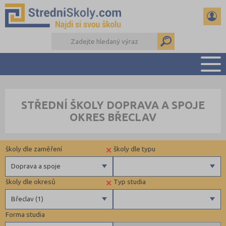
PŘEHLED ŠKOL
STŘEDNÍ ŠKOLY DOPRAVA A SPOJE
PŘÍPRAVA NA PŘIJÍMAČKY
OKRES BŘECLAV
DŮLEŽITÉ TERMÍNY
REFERÁTY A SEMINÁRKY
×
školy dle zaměření
školy dle typu
DALŠÍ DRUHY ŠKOL
Doprava a spoje
×
školy dle okresů
Typ studia
Gymnázia
Krajské
Břeclav (1)
4 letá gymnázia
Forma studia
6 letá gymnázia
Beroun (1)
Maturitní