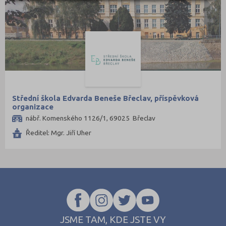
Písek (1)
Plzeň-město (2)
Praha hlavní město (8)
Prachatice (1)
Prostějov (2)
Přerov (4)
Příbram (4)
Střední škola Edvarda Beneše Břeclav, příspěvková
organizace
Rakovník (1)
nábř. Komenského 1126/1, 69025 Břeclav
Semily (1)
Ředitel: Mgr. Jiří Uher
Strakonice (2)
Svitavy (2)
Šumperk (1)
Tábor (3)
Tachov (2)
JSME TAM, KDE JSTE VY
Teplice (2)