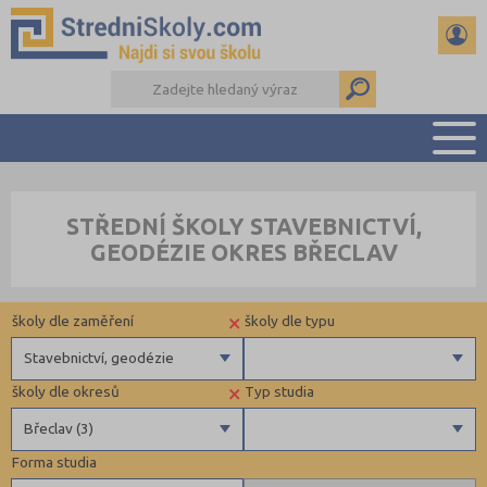
PŘEHLED ŠKOL
STŘEDNÍ ŠKOLY STAVEBNICTVÍ,
PŘÍPRAVA NA PŘIJÍMAČKY
GEODÉZIE OKRES BŘECLAV
DŮLEŽITÉ TERMÍNY
REFERÁTY A SEMINÁRKY
×
školy dle zaměření
školy dle typu
DALŠÍ DRUHY ŠKOL
Stavebnictví, geodézie
×
školy dle okresů
Typ studia
Gymnázia
Krajské
Břeclav (3)
4 letá gymnázia
Forma studia
6 letá gymnázia
Benešov (2)
Maturitní