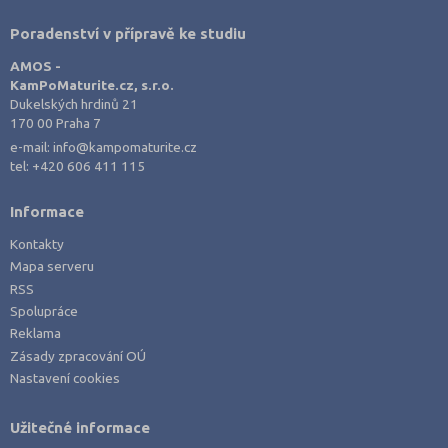
Trutnov (3)
Poradenství v přípravě ke studiu
Třebíč (2)
AMOS -
Uherské Hradiště (2)
KamPoMaturite.cz, s.r.o.
Dukelských hrdinů 21
Ústí nad Labem (1)
170 00 Praha 7
Ústí nad Orlicí (4)
e-mail:
info@kampomaturite.cz
tel:
+420 606 411 115
Vsetín (3)
Vyškov (2)
Informace
Zlín (5)
Kontakty
Znojmo (2)
Mapa serveru
RSS
Žďár nad Sázavou (2)
Spolupráce
Reklama
Zásady zpracování OÚ
Nastavení cookies
Užitečné informace