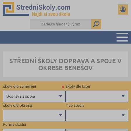
PŘEHLED ŠKOL
STŘEDNÍ ŠKOLY DOPRAVA A SPOJE V
PŘÍPRAVA NA PŘIJÍMAČKY
OKRESE BENEŠOV
DŮLEŽITÉ TERMÍNY
REFERÁTY A SEMINÁRKY
×
školy dle zaměření
školy dle typu
DALŠÍ DRUHY ŠKOL
Doprava a spoje
školy dle okresů
Typ studia
Gymnázia
4 letá gymnázia
Forma studia
6 letá gymnázia
Beroun (1)