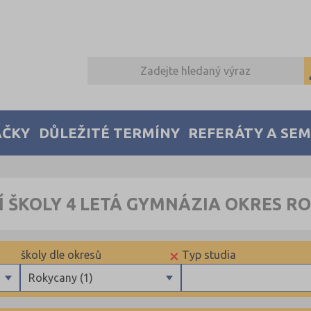
AČKY
DŮLEŽITÉ TERMÍNY
REFERÁTY A SE
Í ŠKOLY 4 LETÁ GYMNÁZIA OKRES R
×
školy dle okresů
Typ studia
Rokycany (1)
Benešov (3)
Maturitní