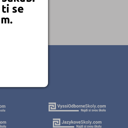
ti se
em.