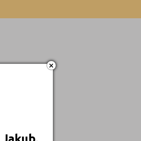
×
 Jakub.