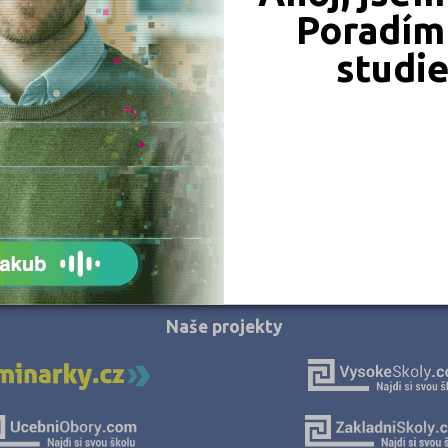
Hodonín (3)
Poradím 
Hradec Králové (5)
studi
Cheb (2)
Chomutov (4)
Chrudim (3)
Jablonec nad Nisou (2)
Jeseník (1)
Jičín (3)
JSME TAM, KDE JSTE VY
Jihlava (2)
Jindřichův Hradec (3)
Naše projekty
Karlovy Vary (3)
Karviná (8)
Kladno (3)