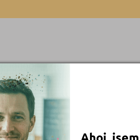
Beroun (2)
Blansko (3)
Brno-město (22)
Brno-venkov (4)
Bruntál (3)
Břeclav (4)
Česká Lípa (2)
České Budějovice (9)
 obory
Český Krumlov (1)
Děčín (2)
iály
Domažlice (2)
Frýdek-Místek (4)
Ahoj, jsem
Havlíčkův Brod (4)