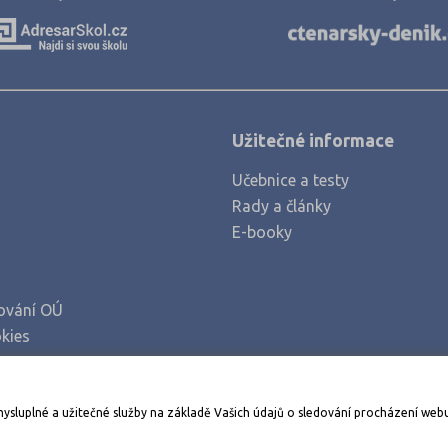
Klatovy (2)
Kolín (2)
Kroměříž (3)
Kutná Hora (2)
Užitečné informace
Liberec (3)
Učebnice a testy
Litoměřice (3)
Rady a články
Louny (2)
E-booky
Mělník (3)
Mladá Boleslav (4)
ování OÚ
Most (2)
kies
Náchod (3)
Nový Jičín (4)
Stáhněte si aplikaci Adresář škol
mysluplné a užitečné služby na základě Vašich údajů o sledování procházení web
Nymburk (2)