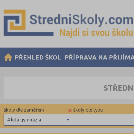
PŘEHLED ŠKOL
PŘÍPRAVA NA PŘIJÍM
STŘEDN
×
školy dle zaměření
školy dle typu
4 letá gymnázia
Gymnázia
Krajské