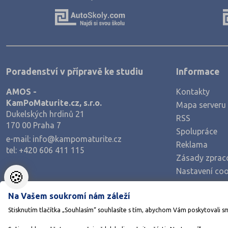
Výroba a technologie potravin
Zemědělství a lesnictví
Veterinářství
Hotelnictví, turismus, gastronomie
Poradenství v přípravě ke studiu
Informace
Policejní a vojenské obory
AMOS -
Kontakty
Právo
KamPoMaturite.cz, s.r.o.
Mapa serveru
Zdravotnické obory
Dukelských hrdinů 21
RSS
170 00 Praha 7
Pedagogika a sociální péče
Spolupráce
e-mail:
info@kampomaturite.cz
Umělecké obory
Reklama
tel:
+420 606 411 115
Zásady zprac
Praktická škola
Nastavení coo
🍪
Šance na přijetí
Na Vašem soukromí nám záleží
Stisknutím tlačítka „Souhlasím“ souhlasíte s tím, abychom Vám poskytovali s