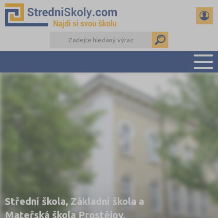
PŘEHLED ŠKOL
PŘÍPRAVA NA PŘIJÍMAČKY
DŮLEŽITÉ TERMÍNY
REFERÁTY A SEMINÁRKY
DALŠÍ DRUHY ŠKOL
Střední škola, Základní škola a
Mateřská škola Prostějov,