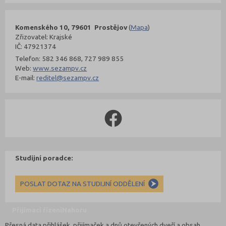
Komenského 10, 79601 Prostějov
(
Mapa
)
Zřizovatel: Krajské
IČ: 47921374
Telefon: 582 346 868, 727 989 855
Web:
www.sezampv.cz
E-mail:
reditel@sezampv.cz
Studijní poradce:
POSLAT DOTAZ NA STUDIJNÍ ODDĚLENÍ
Přijímací řízení
Nahoru
Přesná data přihlášek, přijímaček a dnů otevřených dveří a obsah