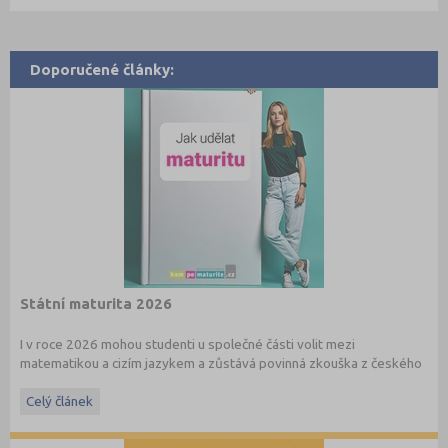
Doporučené články:
Státní maturita 2026
I v roce 2026 mohou studenti u společné části volit mezi
matematikou a cizím jazykem a zůstává povinná zkouška z českého
jazyka a literatury. Stáhněte si zdarma
e-book
s podrobnými
informacemi.
Celý článek