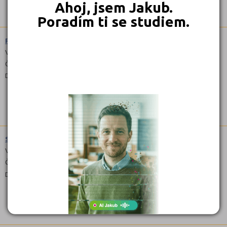
Ahoj, jsem Jakub.
Poradím ti se studiem.
Práce ve stravování (6551E02)
Výuční list
Čeština
Denní
Stravovací a ubytovací služby (6551E01)
Výuční list
Čeština
Denní