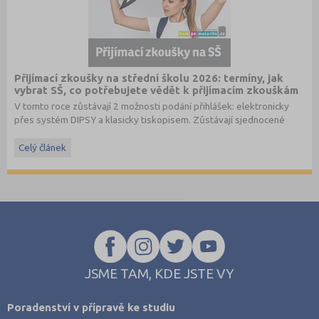
Přijímací zkoušky na střední školu 2026: termíny, jak
vybrat SŠ, co potřebujete vědět k přijímacím zkouškám
V tomto roce zůstávají 2 možnosti podání přihlášek: elektronicky
přes systém DIPSY a klasicky tiskopisem. Zůstávají sjednocené
termíny do oborů s talentovou zkouškou a oborů bez talentové
zkoušky. Stále je možné podat až 3 přihlášky pro maturitní obory
Celý článek
bez talentové zkoušky a 2 přihlášky pro obory s talentovou
zkouškou v 1. a 2. kole. V systému DIPSY jsou k dispozici informace
o počtech uchazečů a přihlášek v minulém roce, tyto informace
naleznete nově také na
www.StredniSkoly.com
u jednotlivých škol
spolu s šancemi u maturitní zkoušky. Přihlášku podávají i zájemci o
studium v nematuritním oboru.
JSME TAM, KDE JSTE VY
Poradenství v přípravě ke studiu