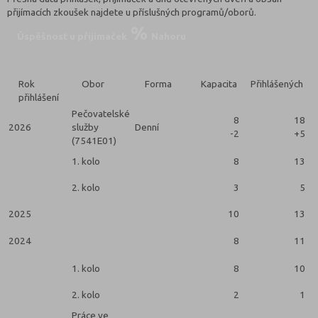
přijímacích zkoušek najdete u příslušných programů/oborů.
Úspěšnost u přijímaček
Nahoru
Rok
Obor
Forma
Kapacita
Přihlášených
přihlášení
Pečovatelské
8
18
2026
služby
Denní
-2
+5
(7541E01)
1. kolo
8
13
2. kolo
3
5
2025
10
13
2024
8
11
1. kolo
8
10
2. kolo
2
1
Práce ve