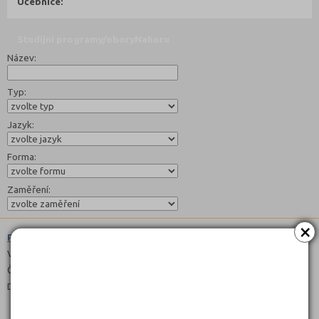
Učebnice:
Studijní programy/obory
Nahoru
Název:
Typ:
Jazyk:
Forma:
Zaměření:
×
Pečovatelské služby (7541E01)
Výuční list
Čeština
Denní