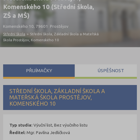
Komenského 10 (Střední škola,
ZŠ a MŠ)
Komenského 10, 79601 Prostějov
Střední škola
>
Střední škola, Základní škola a Mateřská
škola Prostějov, Komenského 10
PŘIJÍMAČKY
ÚSPĚŠNOST
STŘEDNÍ ŠKOLA, ZÁKLADNÍ ŠKOLA A
MATEŘSKÁ ŠKOLA PROSTĚJOV,
KOMENSKÉHO 10
Typ studia:
Výuční list, Bez výučního listu
Ředitel:
Mgr. Pavlína Jedličková