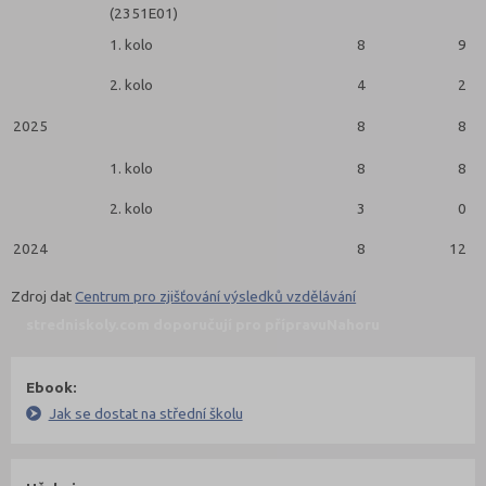
(2351E01)
1. kolo
8
9
2. kolo
4
2
2025
8
8
1. kolo
8
8
2. kolo
3
0
2024
8
12
Zdroj dat
Centrum pro zjišťování výsledků vzdělávání
stredniskoly.com doporučují pro přípravu
Nahoru
Ebook:
Jak se dostat na střední školu