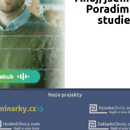
Gymnázium, Prachatice, Zlatá stezka 137
Hodonín (3)
Poradím 
Zlatá stezka 137, 38301 Prachatice
Hradec Králové (5)
studi
Ředitel: Mgr. Jana Dejmková
Cheb (2)
Chomutov (4)
Chrudim (3)
Jablonec nad Nisou (2)
Jeseník (1)
Jičín (3)
JSME TAM, KDE JSTE VY
Jihlava (2)
Jindřichův Hradec (3)
Naše projekty
Karlovy Vary (3)
Karviná (8)
Kladno (3)