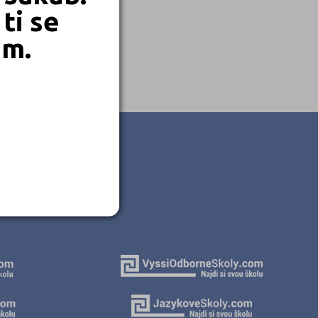
ti se
em.