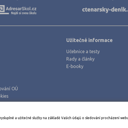
Klatovy (2)
Kolín (2)
Kroměříž (3)
Kutná Hora (2)
Užitečné informace
Liberec (3)
Učebnice a testy
Litoměřice (3)
Rady a články
Louny (2)
E-booky
Mělník (3)
Mladá Boleslav (4)
ování OÚ
Most (2)
kies
Náchod (3)
Nový Jičín (4)
Stáhněte si aplikaci Adresář škol
mysluplné a užitečné služby na základě Vašich údajů o sledování procházení web
Nymburk (2)