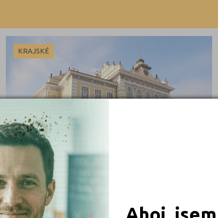
Beroun (2)
Blansko (3)
Brno-město (22)
KRAJSKÉ
Brno-venkov (4)
Bruntál (3)
Břeclav (4)
Česká Lípa (2)
České Budějovice (9)
 obory
Český Krumlov (1)
Děčín (2)
iály
Domažlice (2)
Frýdek-Místek (4)
Ahoj, jsem
Havlíčkův Brod (4)