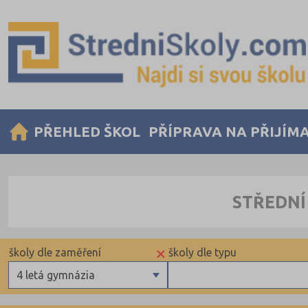
PŘEHLED ŠKOL
PŘÍPRAVA NA PŘIJÍM
STŘEDNÍ
×
školy dle zaměření
školy dle typu
4 letá gymnázia
Gymnázia
Krajské