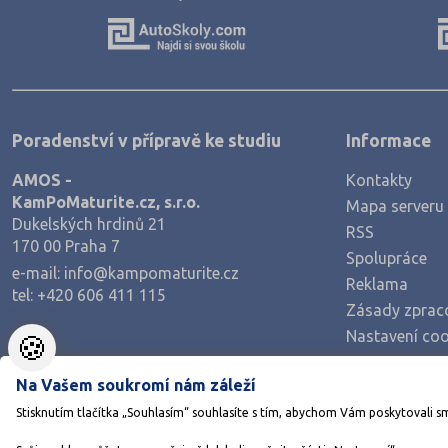
Výroba a technologie potravin
Zemědělství a lesnictví
Veterinářství
Hotelnictví, turismus, gastronomie
Poradenství v přípravě ke studiu
Informace
Policejní a vojenské obory
AMOS -
Kontakty
Právo
KamPoMaturite.cz, s.r.o.
Mapa serveru
Zdravotnické obory
Dukelských hrdinů 21
RSS
170 00 Praha 7
Pedagogika a sociální péče
Spolupráce
e-mail:
info@kampomaturite.cz
Umělecké obory
Reklama
tel:
+420 606 411 115
Zásady zprac
Praktická škola
Nastavení coo
🍪
Šance na přijetí
Na Vašem soukromí nám záleží
Stisknutím tlačítka „Souhlasím“ souhlasíte s tím, abychom Vám poskytovali s