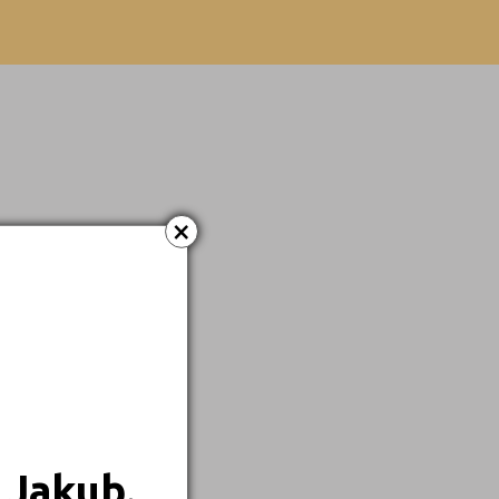
×
 Jakub.