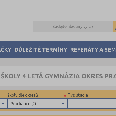
AČKY
DŮLEŽITÉ TERMÍNY
REFERÁTY A SE
 ŠKOLY 4 LETÁ GYMNÁZIA OKRES PR
×
školy dle okresů
Typ studia
Prachatice (2)
Benešov (3)
Maturitní