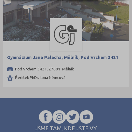
Pelhřimov (2)
Písek (2)
Plzeň-jih (1)
Plzeň-město (5)
Plzeň-sever (1)
Praha hlavní město (86)
Praha-východ (6)
Gymnázium Jana Palacha, Mělník, Pod Vrchem 3421
Praha-západ (3)
Pod Vrchem 3421, 27601 Mělník
Prachatice (2)
Ředitel: PhDr. Ilona Němcová
Prostějov (2)
Přerov (4)
Příbram (3)
Rakovník (2)
Rokycany (1)
JSME TAM, KDE JSTE VY
Rychnov nad Kněžnou (2)