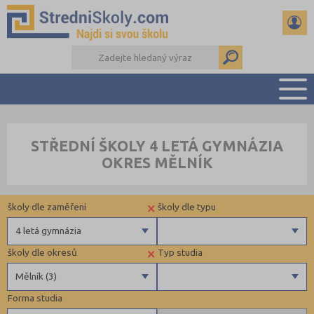
PŘEHLED ŠKOL
STŘEDNÍ ŠKOLY 4 LETÁ GYMNÁZIA
PŘÍPRAVA NA PŘIJÍMAČKY
OKRES MĚLNÍK
DŮLEŽITÉ TERMÍNY
REFERÁTY A SEMINÁRKY
×
školy dle zaměření
školy dle typu
DALŠÍ DRUHY ŠKOL
4 letá gymnázia
×
školy dle okresů
Typ studia
Gymnázia
Krajské
Mělník (3)
4 letá gymnázia
Forma studia
6 letá gymnázia
Benešov (3)
Maturitní