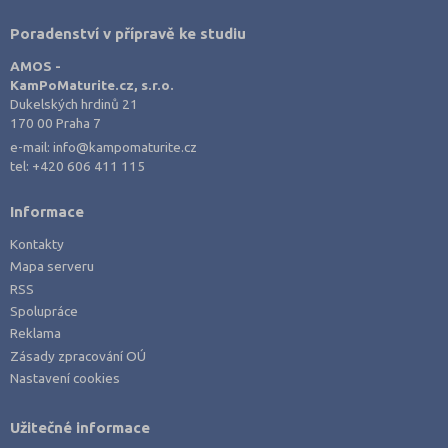
Semily (3)
Poradenství v přípravě ke studiu
Sokolov (2)
AMOS -
Strakonice (2)
KamPoMaturite.cz, s.r.o.
Dukelských hrdinů 21
Svitavy (4)
170 00 Praha 7
Šumperk (2)
e-mail:
info@kampomaturite.cz
tel:
+420 606 411 115
Tábor (3)
Teplice (3)
Informace
Trutnov (4)
Kontakty
Třebíč (3)
Mapa serveru
RSS
Uherské Hradiště (5)
Spolupráce
Ústí nad Labem (2)
Reklama
Zásady zpracování OÚ
Ústí nad Orlicí (5)
Nastavení cookies
Vsetín (4)
Vyškov (2)
Užitečné informace