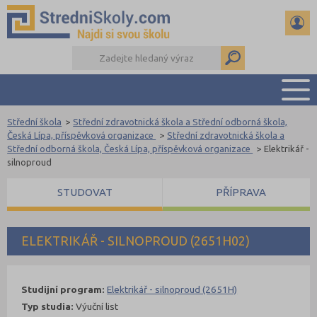
Střední škola
>
Střední zdravotnická škola a Střední odborná škola,
PŘEHLED ŠKOL
Česká Lípa, příspěvková organizace
>
Střední zdravotnická škola a
Střední odborná škola, Česká Lípa, příspěvková organizace
>
Elektrikář -
PŘÍPRAVA NA PŘIJÍMAČKY
silnoproud
DŮLEŽITÉ TERMÍNY
STUDOVAT
PŘÍPRAVA
REFERÁTY A SEMINÁRKY
DALŠÍ DRUHY ŠKOL
ELEKTRIKÁŘ - SILNOPROUD (2651H02)
Studijní program:
Elektrikář - silnoproud (2651H)
Typ studia:
Výuční list