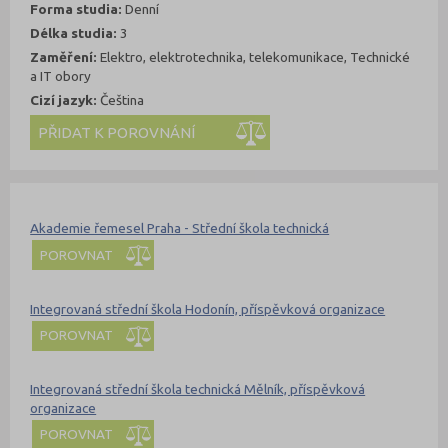
Forma studia:
Denní
Délka studia:
3
Zaměření:
Elektro, elektrotechnika, telekomunikace, Technické
a IT obory
Cizí jazyk:
Čeština
Kde se dá studovat
Nahoru
Akademie řemesel Praha - Střední škola technická
POROVNAT
Integrovaná střední škola Hodonín, příspěvková organizace
POROVNAT
Integrovaná střední škola technická Mělník, příspěvková
organizace
POROVNAT