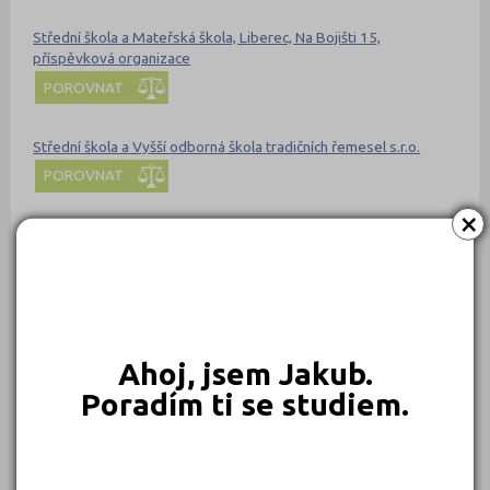
Střední škola a Mateřská škola, Liberec, Na Bojišti 15,
příspěvková organizace
POROVNAT
Střední škola a Vyšší odborná škola tradičních řemesel s.r.o.
POROVNAT
×
Střední škola Edvarda Beneše Břeclav, příspěvková organizace
POROVNAT
Střední škola elektrotechnická a energetická Sokolnice,
příspěvková organizace
Ahoj, jsem Jakub.
POROVNAT
Poradím ti se studiem.
Střední škola elektrotechnická, Ostrava, Na Jízdárně 30,
příspěvková organizace
POROVNAT