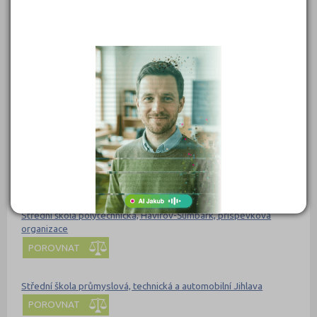
Střední škola informatiky, elektrotechniky a řemesel Rožnov pod
Radhoštěm
POROVNAT
Střední škola polytechnická Brno, Jílová, příspěvková organizace
POROVNAT
Střední škola polytechnická Hustopeče, příspěvková organizace
POROVNAT
Střední škola polytechnická, Havířov-Šumbark, příspěvková
organizace
POROVNAT
Střední škola průmyslová, technická a automobilní Jihlava
POROVNAT