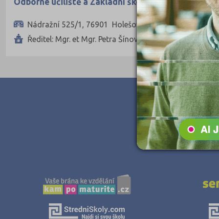
Odborné učiliště a Základní škola Holešov
Zpracování dřeva, nábytku
Nádražní 525/1, 76901 Holešov
Polygrafie, grafika a foto, knihy
Ředitel: Mgr. et Mgr. Petra Šínová, DiS.
Stavebnictví, geodézie
Doprava a spoje
Informační služby
Ekonomie
Ekonomie a administrativa
Podnikání a management
Hotelnictví, turismus, gastronomie
Obchod, prodej
Služby
Přírodovědné a potravinářské obory
Ekologie a ochrana ŽP