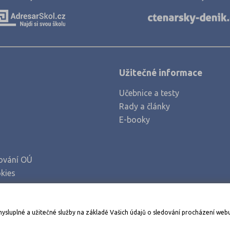
Kolín (1)
Kroměříž (3)
Kutná Hora (2)
Liberec (3)
Užitečné informace
Litoměřice (3)
Louny (1)
Učebnice a testy
Rady a články
Mladá Boleslav (3)
E-booky
Most (2)
Náchod (2)
ování OÚ
Nový Jičín (1)
kies
Nymburk (2)
Olomouc (2)
Stáhněte si aplikaci Adresář škol
mysluplné a užitečné služby na základě Vašich údajů o sledování procházení web
Opava (2)