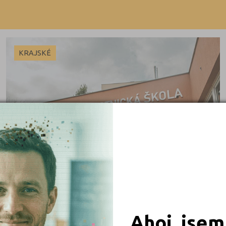
Beroun (1)
Výuční list
Blansko (1)
Brno-město (10)
KRAJSKÉ
Brno-venkov (1)
Bruntál (2)
Břeclav (1)
Česká Lípa (1)
České Budějovice (1)
 obory
Český Krumlov (1)
Děčín (4)
iály
Domažlice (3)
Frýdek-Místek (3)
Ahoj, jsem
Havlíčkův Brod (1)