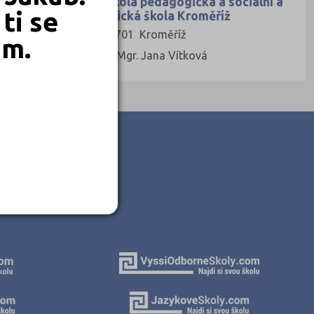
Vyšší odborná škola pedagogická a sociální a
ti se
Střední pedagogická škola Kroměříž
1. máje 221, 76701 Kroměříž
em.
Ředitel: Mgr. et Mgr. Jana Vítková