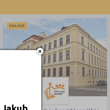
Večerní
KRAJSKÉ
×
 Jakub.