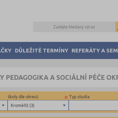
AČKY
DŮLEŽITÉ TERMÍNY
REFERÁTY A SE
Y PEDAGOGIKA A SOCIÁLNÍ PÉČE O
×
školy dle okresů
Typ studia
Kroměříž (3)
Benešov (1)
Maturitní