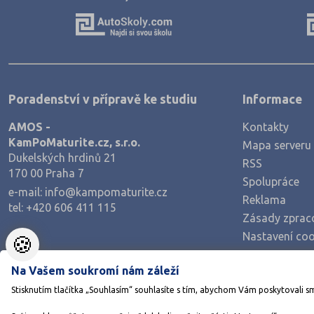
Výroba a technologie potravin
Zemědělství a lesnictví
Veterinářství
Hotelnictví, turismus, gastronomie
Poradenství v přípravě ke studiu
Informace
Policejní a vojenské obory
Právo
AMOS -
Kontakty
KamPoMaturite.cz, s.r.o.
Mapa serveru
Zdravotnické obory
Dukelských hrdinů 21
RSS
170 00 Praha 7
Pedagogika a sociální péče
Spolupráce
e-mail:
info@kampomaturite.cz
Umělecké obory
Reklama
tel:
+420 606 411 115
Zásady zprac
Praktická škola
Nastavení coo
🍪
Šance na přijetí
Na Vašem soukromí nám záleží
Stisknutím tlačítka „Souhlasím“ souhlasíte s tím, abychom Vám poskytovali s