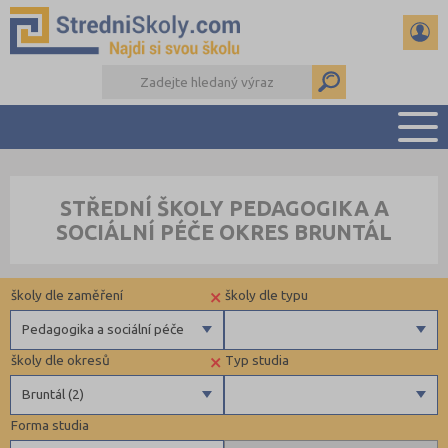
PŘEHLED ŠKOL
STŘEDNÍ ŠKOLY PEDAGOGIKA A
PŘÍPRAVA NA PŘIJÍMAČKY
SOCIÁLNÍ PÉČE OKRES BRUNTÁL
DŮLEŽITÉ TERMÍNY
REFERÁTY A SEMINÁRKY
×
školy dle zaměření
školy dle typu
DALŠÍ DRUHY ŠKOL
Pedagogika a sociální péče
×
školy dle okresů
Typ studia
Gymnázia
Krajské
Bruntál (2)
4 letá gymnázia
Forma studia
6 letá gymnázia
Benešov (1)
Maturitní