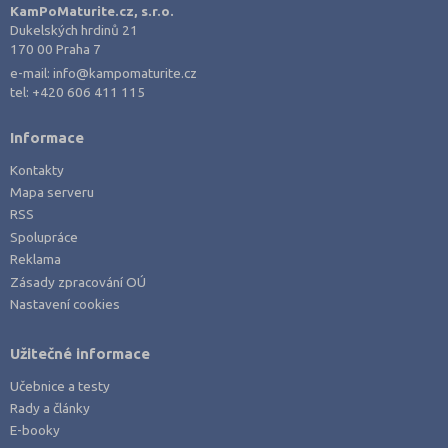
Plzeň-město (3)
KamPoMaturite.cz, s.r.o.
Dukelských hrdinů 21
Plzeň-sever (1)
170 00 Praha 7
Praha hlavní město (17)
e-mail:
info@kampomaturite.cz
tel:
+420 606 411 115
Praha-východ (3)
Praha-západ (1)
Informace
Prachatice (1)
Kontakty
Prostějov (1)
Mapa serveru
RSS
Přerov (3)
Spolupráce
Příbram (3)
Reklama
Semily (2)
Zásady zpracování OÚ
Nastavení cookies
Strakonice (2)
Svitavy (2)
Užitečné informace
Šumperk (2)
Učebnice a testy
Tábor (1)
Rady a články
E-booky
Tachov (1)