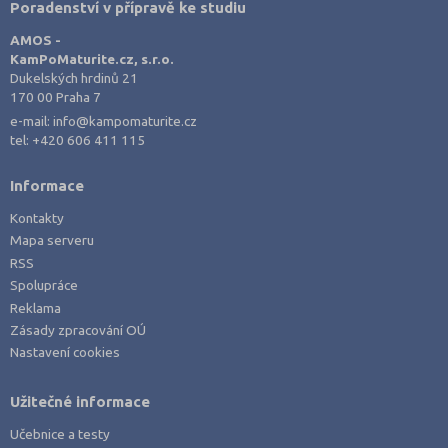
Poradenství v přípravě ke studiu
Teplice (3)
AMOS -
Trutnov (2)
KamPoMaturite.cz, s.r.o.
Dukelských hrdinů 21
Třebíč (2)
170 00 Praha 7
Uherské Hradiště (2)
e-mail:
info@kampomaturite.cz
tel:
+420 606 411 115
Ústí nad Labem (2)
Ústí nad Orlicí (2)
Informace
Vsetín (2)
Kontakty
Vyškov (1)
Mapa serveru
RSS
Zlín (3)
Spolupráce
Znojmo (3)
Reklama
Zásady zpracování OÚ
Nastavení cookies
Užitečné informace
Učebnice a testy