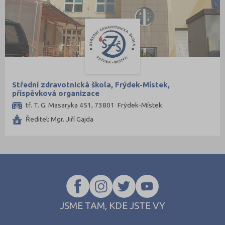
Plzeň-město (3)
Plzeň-sever (1)
Praha hlavní město (17)
Praha-východ (3)
Praha-západ (1)
Prachatice (1)
Střední zdravotnická škola, Frýdek-Místek,
příspěvková organizace
Prostějov (1)
tř. T. G. Masaryka 451, 73801 Frýdek-Místek
Přerov (3)
Ředitel: Mgr. Jiří Gajda
Příbram (3)
Semily (2)
Strakonice (2)
Svitavy (2)
Šumperk (2)
Tábor (1)
JSME TAM, KDE JSTE VY
Tachov (1)