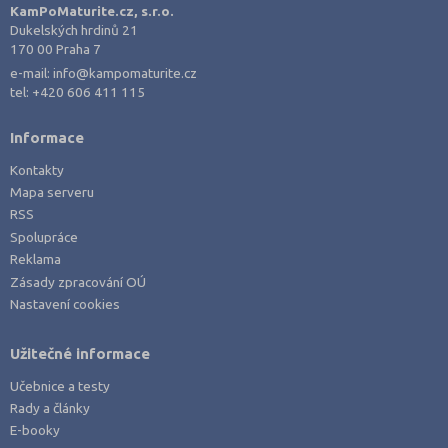
Plzeň-město (3)
KamPoMaturite.cz, s.r.o.
Dukelských hrdinů 21
Plzeň-sever (1)
170 00 Praha 7
Praha hlavní město (17)
e-mail:
info@kampomaturite.cz
tel:
+420 606 411 115
Praha-východ (3)
Praha-západ (1)
Informace
Prachatice (1)
Kontakty
Prostějov (1)
Mapa serveru
RSS
Přerov (3)
Spolupráce
Příbram (3)
Reklama
Semily (2)
Zásady zpracování OÚ
Nastavení cookies
Strakonice (2)
Svitavy (2)
Užitečné informace
Šumperk (2)
Učebnice a testy
Tábor (1)
Rady a články
E-booky
Tachov (1)