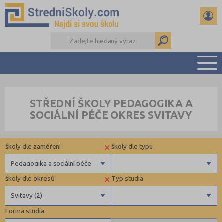
PŘEHLED ŠKOL
STŘEDNÍ ŠKOLY PEDAGOGIKA A
PŘÍPRAVA NA PŘIJÍMAČKY
SOCIÁLNÍ PÉČE OKRES SVITAVY
DŮLEŽITÉ TERMÍNY
REFERÁTY A SEMINÁRKY
×
školy dle zaměření
školy dle typu
DALŠÍ DRUHY ŠKOL
Pedagogika a sociální péče
×
školy dle okresů
Typ studia
Gymnázia
Krajské
Svitavy (2)
4 letá gymnázia
Forma studia
6 letá gymnázia
Benešov (1)
Maturitní