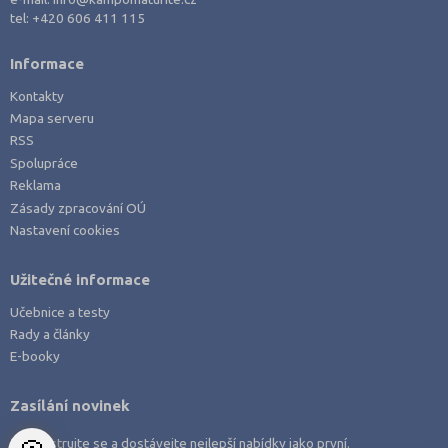
Právo
Litoměřice (3)
tel:
+420 606 411 115
Zdravotnické obory
Louny (1)
Informace
Pedagogika a sociální péče
Mladá Boleslav (2)
Kontakty
Umělecké obory
Most (2)
Mapa serveru
Praktická škola
Náchod (1)
RSS
Spolupráce
Šance na přijetí
Nový Jičín (2)
Reklama
Olomouc (1)
Zásady zpracování OÚ
Nastavení cookies
Opava (1)
Ostrava-město (3)
Užitečné informace
Pardubice (1)
Učebnice a testy
Pelhřimov (1)
Rady a články
Písek (2)
E-booky
Plzeň-jih (1)
Zasílání novinek
Plzeň-město (1)
Zaregistrujte se a dostávejte nejlepší nabídky jako první.