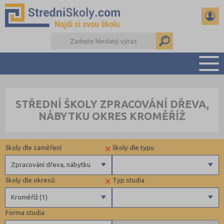
PŘEHLED ŠKOL
STŘEDNÍ ŠKOLY ZPRACOVÁNÍ DŘEVA,
PŘÍPRAVA NA PŘIJÍMAČKY
NÁBYTKU OKRES KROMĚŘÍŽ
DŮLEŽITÉ TERMÍNY
REFERÁTY A SEMINÁRKY
×
školy dle zaměření
školy dle typu
DALŠÍ DRUHY ŠKOL
Zpracování dřeva, nábytku
×
školy dle okresů
Typ studia
Gymnázia
Krajské
Kroměříž (1)
4 letá gymnázia
Forma studia
6 letá gymnázia
Benešov (2)
Maturitní