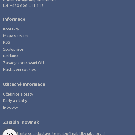
Právo
Liberec (3)
tel:
+420 606 411 115
Zdravotnické obory
Litoměřice (3)
Informace
Pedagogika a sociální péče
Louny (1)
Kontakty
Umělecké obory
Mladá Boleslav (3)
Mapa serveru
Praktická škola
Most (2)
RSS
Spolupráce
Šance na přijetí
Náchod (2)
Reklama
Nový Jičín (1)
Zásady zpracování OÚ
Nastavení cookies
Nymburk (2)
Olomouc (2)
Užitečné informace
Opava (2)
Učebnice a testy
Ostrava-město (2)
Rady a články
Pelhřimov (2)
E-booky
Písek (2)
Zasílání novinek
Plzeň-jih (1)
Zaregistrujte se a dostávejte nejlepší nabídky jako první.