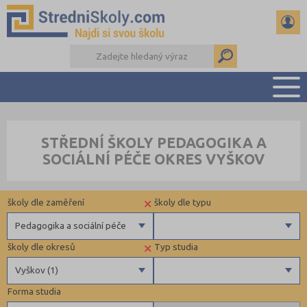
PŘEHLED ŠKOL
STŘEDNÍ ŠKOLY PEDAGOGIKA A
PŘÍPRAVA NA PŘIJÍMAČKY
SOCIÁLNÍ PÉČE OKRES VYŠKOV
DŮLEŽITÉ TERMÍNY
REFERÁTY A SEMINÁRKY
×
školy dle zaměření
školy dle typu
DALŠÍ DRUHY ŠKOL
Pedagogika a sociální péče
×
školy dle okresů
Typ studia
Gymnázia
Krajské
Vyškov (1)
4 letá gymnázia
Forma studia
6 letá gymnázia
Benešov (1)
Výuční list