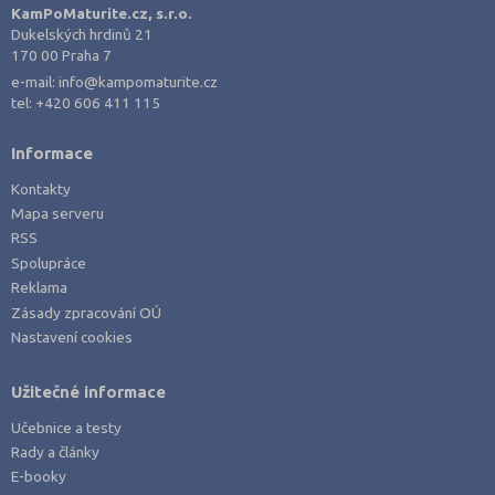
Plzeň-město (3)
KamPoMaturite.cz, s.r.o.
Dukelských hrdinů 21
Plzeň-sever (1)
170 00 Praha 7
Praha hlavní město (17)
e-mail:
info@kampomaturite.cz
tel:
+420 606 411 115
Praha-východ (3)
Praha-západ (1)
Informace
Prachatice (1)
Kontakty
Prostějov (1)
Mapa serveru
RSS
Přerov (3)
Spolupráce
Příbram (3)
Reklama
Semily (2)
Zásady zpracování OÚ
Nastavení cookies
Strakonice (2)
Svitavy (2)
Užitečné informace
Šumperk (2)
Učebnice a testy
Tábor (1)
Rady a články
E-booky
Tachov (1)