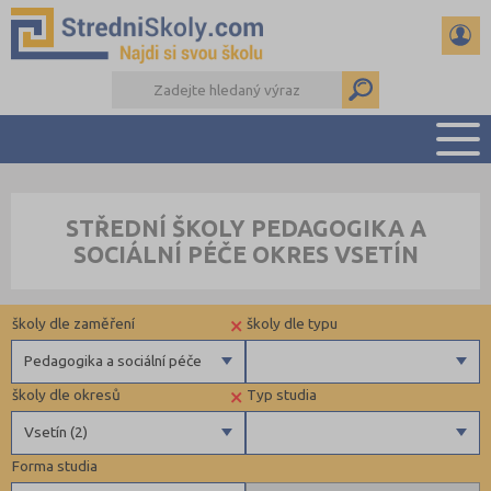
PŘEHLED ŠKOL
STŘEDNÍ ŠKOLY PEDAGOGIKA A
PŘÍPRAVA NA PŘIJÍMAČKY
SOCIÁLNÍ PÉČE OKRES VSETÍN
DŮLEŽITÉ TERMÍNY
REFERÁTY A SEMINÁRKY
×
školy dle zaměření
školy dle typu
DALŠÍ DRUHY ŠKOL
Pedagogika a sociální péče
×
školy dle okresů
Typ studia
Gymnázia
Privátní
Vsetín (2)
4 letá gymnázia
Krajské
Forma studia
6 letá gymnázia
Benešov (1)
Maturitní