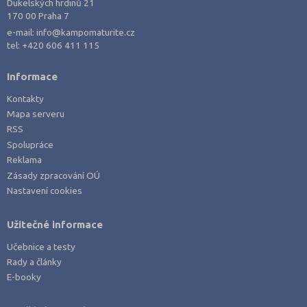
Praha hlavní město (10)
Dukelských hrdinů 21
170 00 Praha 7
Praha-východ (1)
e-mail:
info@kampomaturite.cz
Prostějov (1)
tel:
+420 606 411 115
Přerov (3)
Informace
Příbram (2)
Kontakty
Rakovník (2)
Mapa serveru
Rychnov nad Kněžnou (1)
RSS
Spolupráce
Semily (1)
Reklama
Sokolov (1)
Zásady zpracování OÚ
Nastavení cookies
Strakonice (1)
Šumperk (1)
Užitečné informace
Tábor (2)
Učebnice a testy
Tachov (1)
Rady a články
Teplice (1)
E-booky
Trutnov (2)