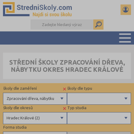
PŘEHLED ŠKOL
STŘEDNÍ ŠKOLY ZPRACOVÁNÍ DŘEVA,
PŘÍPRAVA NA PŘIJÍMAČKY
NÁBYTKU OKRES HRADEC KRÁLOVÉ
DŮLEŽITÉ TERMÍNY
REFERÁTY A SEMINÁRKY
×
školy dle zaměření
školy dle typu
DALŠÍ DRUHY ŠKOL
Zpracování dřeva, nábytku
×
školy dle okresů
Typ studia
Gymnázia
Krajské
Hradec Králové (2)
4 letá gymnázia
Forma studia
6 letá gymnázia
Benešov (2)
Maturitní