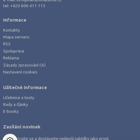
Právo
Litoměřice (3)
tel:
+420 606 411 115
Zdravotnické obory
Louny (1)
Informace
Pedagogika a sociální péče
Mladá Boleslav (2)
Kontakty
Umělecké obory
Most (2)
Mapa serveru
Praktická škola
Náchod (1)
RSS
Spolupráce
Šance na přijetí
Nový Jičín (2)
Reklama
Olomouc (1)
Zásady zpracování OÚ
Nastavení cookies
Opava (1)
Ostrava-město (3)
Užitečné informace
Pardubice (1)
Učebnice a testy
Pelhřimov (1)
Rady a články
Písek (2)
E-booky
Plzeň-jih (1)
Zasílání novinek
Plzeň-město (1)
Zaregistrujte se a dostávejte nejlepší nabídky jako první.