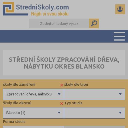
PŘEHLED ŠKOL
STŘEDNÍ ŠKOLY ZPRACOVÁNÍ DŘEVA,
PŘÍPRAVA NA PŘIJÍMAČKY
NÁBYTKU OKRES BLANSKO
DŮLEŽITÉ TERMÍNY
REFERÁTY A SEMINÁRKY
×
školy dle zaměření
školy dle typu
DALŠÍ DRUHY ŠKOL
Zpracování dřeva, nábytku
×
školy dle okresů
Typ studia
Gymnázia
Krajské
Blansko (1)
4 letá gymnázia
Forma studia
6 letá gymnázia
Benešov (2)
Maturitní