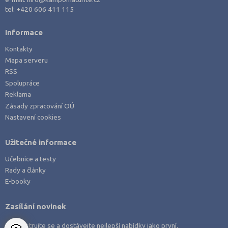
Právo
tel:
+420 606 411 115
Zdravotnické obory
Informace
Pedagogika a sociální péče
Kontakty
Umělecké obory
Mapa serveru
Praktická škola
RSS
Spolupráce
Šance na přijetí
Reklama
Zásady zpracování OÚ
Nastavení cookies
Užitečné informace
Učebnice a testy
Rady a články
E-booky
Zasílání novinek
Zaregistrujte se a dostávejte nejlepší nabídky jako první.