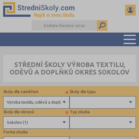
PŘEHLED ŠKOL
STŘEDNÍ ŠKOLY VÝROBA TEXTILU,
PŘÍPRAVA NA PŘIJÍMAČKY
ODĚVŮ A DOPLŇKŮ OKRES SOKOLOV
DŮLEŽITÉ TERMÍNY
REFERÁTY A SEMINÁRKY
×
školy dle zaměření
školy dle typu
DALŠÍ DRUHY ŠKOL
Výroba textilu, oděvů a doplňků
×
školy dle okresů
Typ studia
Gymnázia
Obecní
Sokolov (1)
4 letá gymnázia
Forma studia
6 letá gymnázia
Benešov (1)
Maturitní