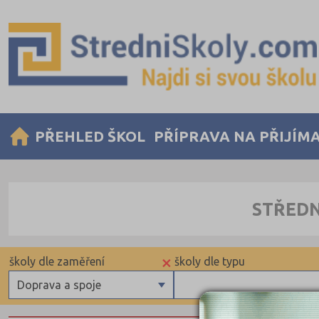
PŘEHLED ŠKOL
PŘÍPRAVA NA PŘIJÍM
STŘEDN
×
školy dle zaměření
školy dle typu
Doprava a spoje
Gymnázia