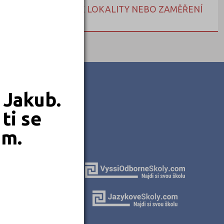
NEBO HLEDEJTE DLE LOKALITY NEBO ZAMĚŘENÍ
 Jakub.
ti se
em.