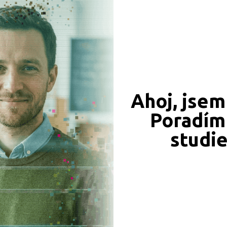
CÍ ZÁZNAMY, PŘEFORMULUJTE PROSÍM VÁŠ DOTAZ 
Brno-město (2)
Břeclav (1)
České Budějovice (2)
Děčín (1)
Frýdek-Místek (2)
Ahoj, jsem
Hradec Králové (1)
Poradím 
Jindřichův Hradec (2)
JSME TAM, KDE JSTE VY
Karlovy Vary (1)
studi
Naše projekty
 obory
Karviná (2)
Kladno (2)
iály
Liberec (1)
Louny (1)
Mladá Boleslav (1)