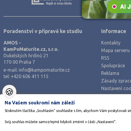
Zpracování dřeva, nábytku
Polygrafie, grafika a foto, knihy
Stavebnictví, geodézie
Poradenství v přípravě ke studiu
Informace
Doprava a spoje
AMOS -
Kontakty
Informační služby
KamPoMaturite.cz, s.r.o.
Mapa serveru
Ekonomie
Dukelských hrdinů 21
RSS
170 00 Praha 7
Ekonomie a administrativa
Spolupráce
e-mail:
info@kampomaturite.cz
Reklama
Podnikání a management
tel:
+420 606 411 115
Zásady zprac
Hotelnictví, turismus, gastronomie
Nastavení coo
🍪
Obchod, prodej
Na Vašem soukromí nám záleží
Služby
Stisknutím tlačítka „Souhlasím“ souhlasíte s tím, abychom Vám poskytovali s
Přírodovědné a potravinářské obory
Svůj souhlas můžete samozřejmě kdykoli změnit v části „Nastavení“.
Ekologie a ochrana ŽP
©1