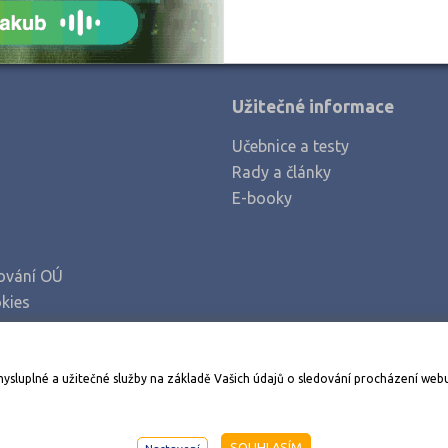
Nový Jičín (1)
Olomouc (1)
Opava (1)
Užitečné informace
Ostrava-město (1)
Učebnice a testy
Pardubice (1)
Rady a články
Písek (1)
E-booky
Plzeň-město (2)
Praha hlavní město (4)
ování OÚ
Přerov (1)
kies
Semily (1)
Ústí nad Labem (1)
Stáhněte si aplikaci Adresář škol
mysluplné a užitečné služby na základě Vašich údajů o sledování procházení web
Ústí nad Orlicí (1)
Zlín (1)
998-2026
AMOS KamPoMaturite.cz
, s.r.o., stránky vytvořilo
An
SOUHLASÍM