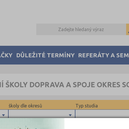
AČKY
DŮLEŽITÉ TERMÍNY
REFERÁTY A SE
Í ŠKOLY DOPRAVA A SPOJE OKRES 
školy dle okresů
Typ studia
Beroun (1)