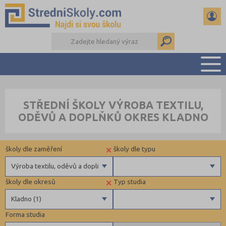
PŘEHLED ŠKOL
STŘEDNÍ ŠKOLY VÝROBA TEXTILU,
PŘÍPRAVA NA PŘIJÍMAČKY
ODĚVŮ A DOPLŇKŮ OKRES KLADNO
DŮLEŽITÉ TERMÍNY
REFERÁTY A SEMINÁRKY
×
školy dle zaměření
školy dle typu
DALŠÍ DRUHY ŠKOL
Výroba textilu, oděvů a doplňků
×
školy dle okresů
Typ studia
Gymnázia
Privátní
Kladno (1)
4 letá gymnázia
Forma studia
6 letá gymnázia
Benešov (1)
Výuční list