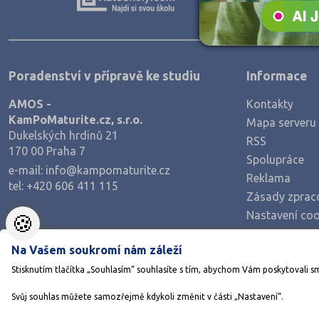
Zpracování dřeva, nábytku
Polygrafie, grafika a foto, knihy
Stavebnictví, geodézie
Poradenství v přípravě ke studiu
Informace
Doprava a spoje
AMOS -
Kontakty
Informační služby
KamPoMaturite.cz, s.r.o.
Mapa serveru
Ekonomie
Dukelských hrdinů 21
RSS
170 00 Praha 7
Ekonomie a administrativa
Spolupráce
e-mail:
info@kampomaturite.cz
Reklama
Podnikání a management
tel:
+420 606 411 115
Zásady zprac
Hotelnictví, turismus, gastronomie
Nastavení coo
🍪
Obchod, prodej
Na Vašem soukromí nám záleží
Služby
Stisknutím tlačítka „Souhlasím“ souhlasíte s tím, abychom Vám poskytovali s
Přírodovědné a potravinářské obory
Svůj souhlas můžete samozřejmě kdykoli změnit v části „Nastavení“.
Ekologie a ochrana ŽP
©1