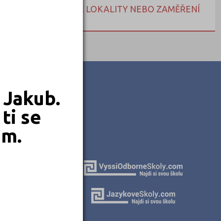
NEBO HLEDEJTE DLE LOKALITY NEBO ZAMĚŘENÍ
 Jakub.
ti se
em.