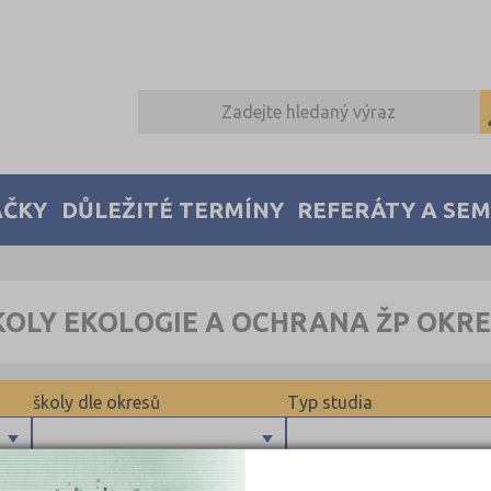
AČKY
DŮLEŽITÉ TERMÍNY
REFERÁTY A SE
KOLY EKOLOGIE A OCHRANA ŽP OKR
školy dle okresů
Typ studia
Beroun (1)