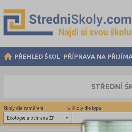
PŘEHLED ŠKOL
PŘÍPRAVA NA PŘIJÍM
STŘEDNÍ Š
×
školy dle zaměření
školy dle typu
Ekologie a ochrana ŽP
Gymnázia