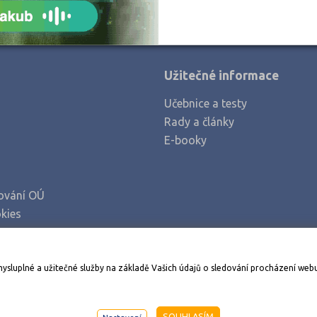
Nový Jičín (1)
Olomouc (2)
Opava (1)
Užitečné informace
Písek (1)
Učebnice a testy
Plzeň-město (1)
Rady a články
Praha hlavní město (1)
E-booky
Praha-východ (1)
Praha-západ (1)
ování OÚ
Rakovník (1)
kies
Šumperk (1)
Tábor (1)
Stáhněte si aplikaci Adresář škol
mysluplné a užitečné služby na základě Vašich údajů o sledování procházení web
Ústí nad Orlicí (1)
Vsetín (1)
998-2026
AMOS KamPoMaturite.cz
, s.r.o., stránky vytvořilo
An
SOUHLASÍM