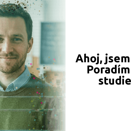
CÍ ZÁZNAMY, PŘEFORMULUJTE PROSÍM VÁŠ DOTAZ 
Brno-venkov (1)
Česká Lípa (1)
Děčín (1)
Hodonín (1)
Hradec Králové (1)
Ahoj, jsem
Chrudim (1)
Poradím 
Jihlava (2)
JSME TAM, KDE JSTE VY
Jindřichův Hradec (1)
studi
Naše projekty
 obory
Karlovy Vary (1)
Karviná (1)
iály
Klatovy (1)
Liberec (1)
Most (1)