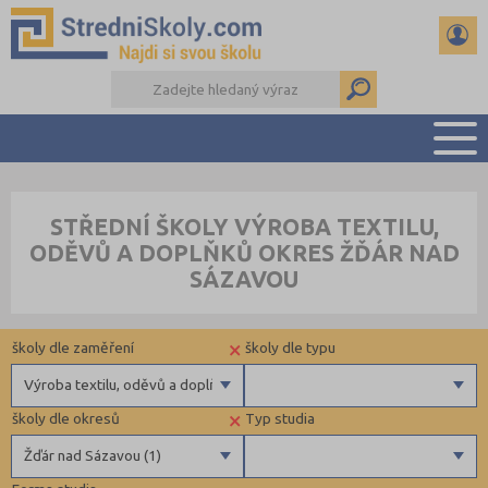
PŘEHLED ŠKOL
STŘEDNÍ ŠKOLY VÝROBA TEXTILU,
PŘÍPRAVA NA PŘIJÍMAČKY
ODĚVŮ A DOPLŇKŮ OKRES ŽĎÁR NAD
DŮLEŽITÉ TERMÍNY
SÁZAVOU
REFERÁTY A SEMINÁRKY
DALŠÍ DRUHY ŠKOL
×
školy dle zaměření
školy dle typu
Výroba textilu, oděvů a doplňků
×
školy dle okresů
Typ studia
Gymnázia
Státní
Žďár nad Sázavou (1)
4 letá gymnázia