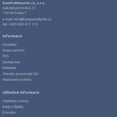
Písek (1)
KamPoMaturite.cz, s.r.o.
Dukelských hrdinů 21
Plzeň-město (2)
170 00 Praha 7
Praha hlavní město (8)
e-mail:
info@kampomaturite.cz
tel:
+420 606 411 115
Prachatice (1)
Prostějov (2)
Informace
Přerov (4)
Kontakty
Příbram (4)
Mapa serveru
RSS
Rakovník (1)
Spolupráce
Semily (1)
Reklama
Strakonice (2)
Zásady zpracování OÚ
Nastavení cookies
Svitavy (2)
Šumperk (1)
Užitečné informace
Tábor (3)
Učebnice a testy
Tachov (2)
Rady a články
E-booky
Teplice (2)