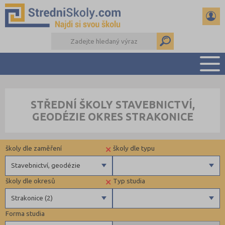
PŘEHLED ŠKOL
STŘEDNÍ ŠKOLY STAVEBNICTVÍ,
PŘÍPRAVA NA PŘIJÍMAČKY
GEODÉZIE OKRES STRAKONICE
DŮLEŽITÉ TERMÍNY
REFERÁTY A SEMINÁRKY
×
školy dle zaměření
školy dle typu
DALŠÍ DRUHY ŠKOL
Stavebnictví, geodézie
×
školy dle okresů
Typ studia
Gymnázia
Krajské
Strakonice (2)
4 letá gymnázia
Forma studia
6 letá gymnázia
Benešov (2)
Maturitní