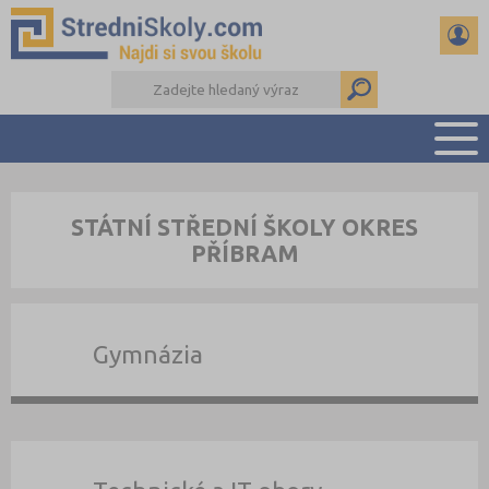
PŘEHLED ŠKOL
STÁTNÍ STŘEDNÍ ŠKOLY OKRES
PŘÍPRAVA NA PŘIJÍMAČKY
PŘÍBRAM
DŮLEŽITÉ TERMÍNY
REFERÁTY A SEMINÁRKY
DALŠÍ DRUHY ŠKOL
Gymnázia