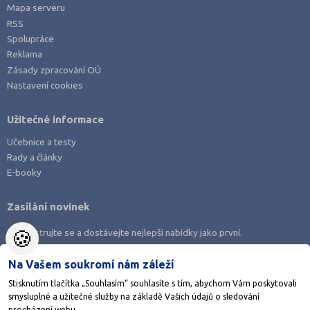
Mapa serveru
Praktická škola
RSS
Spolupráce
Šance na přijetí
Reklama
Zásady zpracování OÚ
Nastavení cookies
Užitečné informace
Učebnice a testy
Rady a články
E-booky
Zasílání novinek
🍪
Zaregistrujte se a dostávejte nejlepší nabídky jako první.
Na Vašem soukromí nám záleží
Stisknutím tlačítka „Souhlasím“ souhlasíte s tím, abychom Vám poskytovali
smysluplné a užitečné služby na základě Vašich údajů o sledování
Stáhněte si aplikaci Adresář škol
procházení webu.