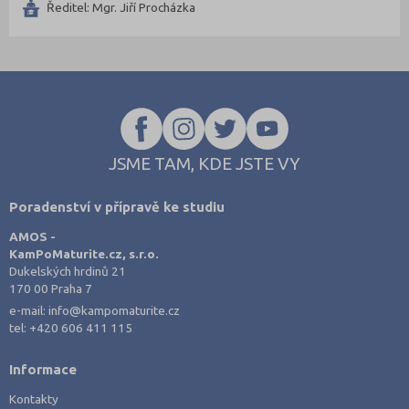
Ředitel: Mgr. Jiří Procházka
Podnikání a management
Znojmo (2)
Hotelnictví, turismus, gastronomie
Žďár nad Sázavou (2)
Obchod, prodej
Služby
Přírodovědné a potravinářské obory
Ekologie a ochrana ŽP
JSME TAM, KDE JSTE VY
Výroba a technologie potravin
Poradenství v přípravě ke studiu
Zemědělství a lesnictví
AMOS -
Veterinářství
KamPoMaturite.cz, s.r.o.
Hotelnictví, turismus, gastronomie
Dukelských hrdinů 21
170 00 Praha 7
Policejní a vojenské obory
e-mail:
info@kampomaturite.cz
Právo
tel:
+420 606 411 115
Zdravotnické obory
Informace
Pedagogika a sociální péče
Kontakty
Umělecké obory