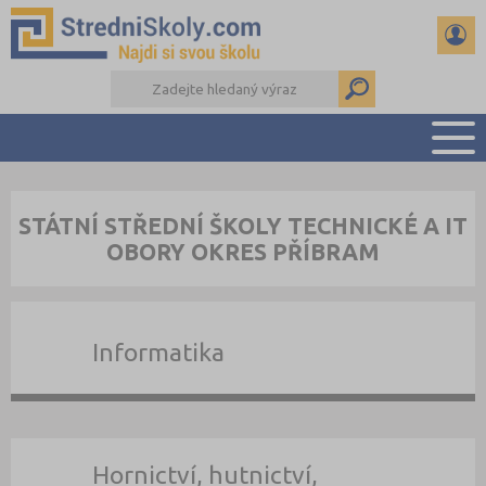
PŘEHLED ŠKOL
STÁTNÍ STŘEDNÍ ŠKOLY TECHNICKÉ A IT
PŘÍPRAVA NA PŘIJÍMAČKY
OBORY OKRES PŘÍBRAM
DŮLEŽITÉ TERMÍNY
REFERÁTY A SEMINÁRKY
DALŠÍ DRUHY ŠKOL
Informatika
Hornictví, hutnictví,