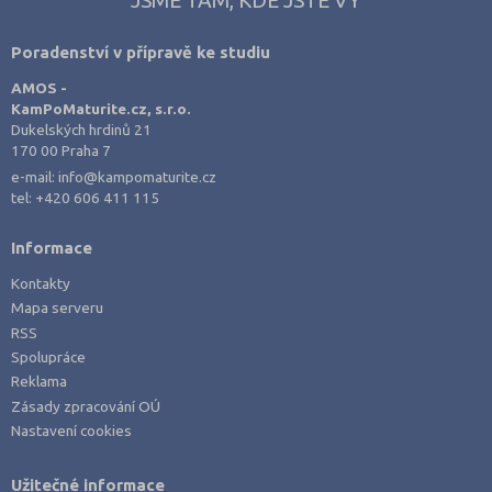
JSME TAM, KDE JSTE VY
Výroba a technologie potravin
Poradenství v přípravě ke studiu
Zemědělství a lesnictví
AMOS -
Veterinářství
KamPoMaturite.cz, s.r.o.
Hotelnictví, turismus, gastronomie
Dukelských hrdinů 21
170 00 Praha 7
Policejní a vojenské obory
e-mail:
info@kampomaturite.cz
Právo
tel:
+420 606 411 115
Zdravotnické obory
Informace
Pedagogika a sociální péče
Kontakty
Umělecké obory
Mapa serveru
Praktická škola
RSS
Spolupráce
Šance na přijetí
Reklama
Zásady zpracování OÚ
Nastavení cookies
Užitečné informace