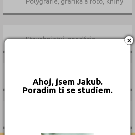
Polygrafie, grafika a foto, knihy
×
Stavebnictví, geodézie
Doprava a spoje
Ahoj, jsem Jakub.
Poradím ti se studiem.
Informační služby