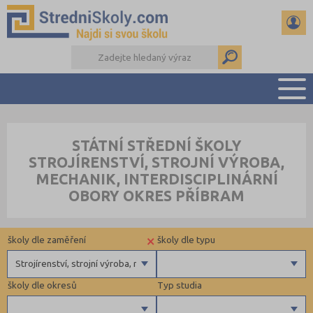
PŘEHLED ŠKOL
STÁTNÍ STŘEDNÍ ŠKOLY
PŘÍPRAVA NA PŘIJÍMAČKY
STROJÍRENSTVÍ, STROJNÍ VÝROBA,
DŮLEŽITÉ TERMÍNY
MECHANIK, INTERDISCIPLINÁRNÍ
REFERÁTY A SEMINÁRKY
OBORY OKRES PŘÍBRAM
DALŠÍ DRUHY ŠKOL
×
školy dle zaměření
školy dle typu
Strojírenství, strojní výroba, mechanik, interdisciplinární obory
školy dle okresů
Typ studia
Gymnázia
Krajské
4 letá gymnázia