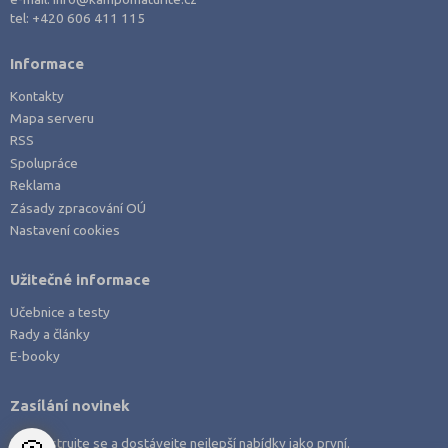
Právo
tel:
+420 606 411 115
Zdravotnické obory
Informace
Pedagogika a sociální péče
Kontakty
Umělecké obory
Mapa serveru
Praktická škola
RSS
Spolupráce
Šance na přijetí
Reklama
Zásady zpracování OÚ
Nastavení cookies
Užitečné informace
Učebnice a testy
Rady a články
E-booky
Zasílání novinek
Zaregistrujte se a dostávejte nejlepší nabídky jako první.