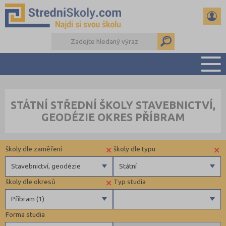
PŘEHLED ŠKOL
STÁTNÍ STŘEDNÍ ŠKOLY STAVEBNICTVÍ,
PŘÍPRAVA NA PŘIJÍMAČKY
GEODÉZIE OKRES PŘÍBRAM
DŮLEŽITÉ TERMÍNY
REFERÁTY A SEMINÁRKY
×
×
školy dle zaměření
školy dle typu
DALŠÍ DRUHY ŠKOL
Stavebnictví, geodézie
Státní
×
školy dle okresů
Typ studia
Gymnázia
Státní
Příbram (1)
4 letá gymnázia
Krajské
Forma studia
6 letá gymnázia
České Budějovice (1)
Výuční list