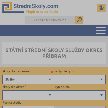
PŘEHLED ŠKOL
STÁTNÍ STŘEDNÍ ŠKOLY SLUŽBY OKRES
PŘÍPRAVA NA PŘIJÍMAČKY
PŘÍBRAM
DŮLEŽITÉ TERMÍNY
REFERÁTY A SEMINÁRKY
×
školy dle zaměření
školy dle typu
DALŠÍ DRUHY ŠKOL
Služby
školy dle okresů
Typ studia
Gymnázia
Krajské
4 letá gymnázia
Forma studia
6 letá gymnázia
Brno-město (1)