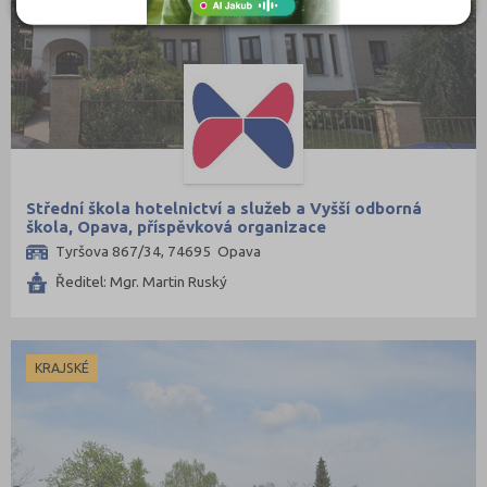
Třebíč (3)
Uherské Hradiště (5)
Ústí nad Labem (1)
Ústí nad Orlicí (1)
Vsetín (3)
Vyškov (2)
Střední škola hotelnictví a služeb a Vyšší odborná
Zlín (3)
škola, Opava, příspěvková organizace
Tyršova 867/34, 74695 Opava
Znojmo (4)
Ředitel: Mgr. Martin Ruský
Žďár nad Sázavou (3)
KRAJSKÉ