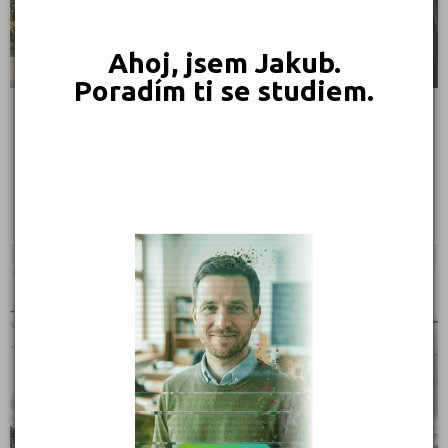
Praha-západ (1)
Prachatice (1)
Ahoj, jsem Jakub.
Prostějov (3)
Poradím ti se studiem.
Přerov (2)
Příbram (3)
Soukromá střední škola podnikatelská, s.r.o., Opava
Rokycany (1)
Hlavní 101, 74706 Opava - Kylešovice
Rychnov nad Kněžnou (1)
Ředitel: Mgr. Lukáš Zemek
Semily (1)
Sokolov (2)
Strakonice (3)
KRAJSKÉ
Svitavy (3)
Šumperk (2)
Tábor (2)
Tachov (2)
Teplice (2)