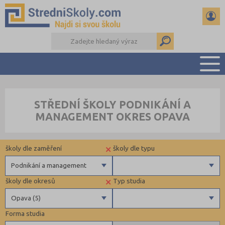
PŘEHLED ŠKOL
STŘEDNÍ ŠKOLY PODNIKÁNÍ A
PŘÍPRAVA NA PŘIJÍMAČKY
MANAGEMENT OKRES OPAVA
DŮLEŽITÉ TERMÍNY
REFERÁTY A SEMINÁRKY
×
školy dle zaměření
školy dle typu
DALŠÍ DRUHY ŠKOL
Podnikání a management
×
školy dle okresů
Typ studia
Gymnázia
Privátní
Opava (5)
4 letá gymnázia
Krajské
Forma studia
6 letá gymnázia
Benešov (1)
Maturitní