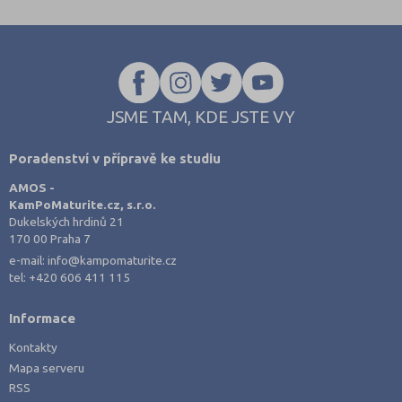
Praha-západ (1)
Prachatice (1)
Prostějov (3)
Přerov (2)
Příbram (3)
JSME TAM, KDE JSTE VY
Rokycany (1)
Poradenství v přípravě ke studiu
Rychnov nad Kněžnou (1)
AMOS -
Semily (1)
KamPoMaturite.cz, s.r.o.
Dukelských hrdinů 21
Sokolov (2)
170 00 Praha 7
Strakonice (3)
e-mail:
info@kampomaturite.cz
tel:
+420 606 411 115
Svitavy (3)
Šumperk (2)
Informace
Tábor (2)
Kontakty
Tachov (2)
Mapa serveru
RSS
Teplice (2)