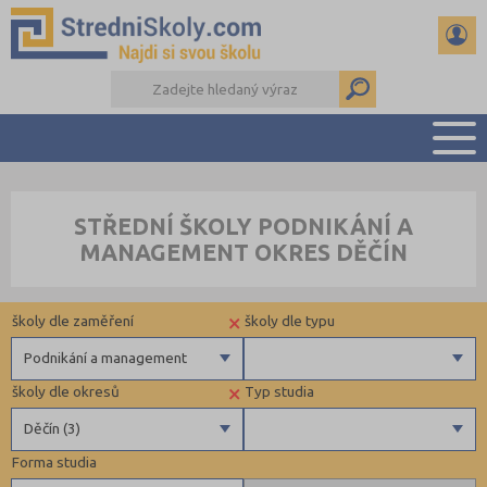
PŘEHLED ŠKOL
STŘEDNÍ ŠKOLY PODNIKÁNÍ A
PŘÍPRAVA NA PŘIJÍMAČKY
MANAGEMENT OKRES DĚČÍN
DŮLEŽITÉ TERMÍNY
REFERÁTY A SEMINÁRKY
×
školy dle zaměření
školy dle typu
DALŠÍ DRUHY ŠKOL
Podnikání a management
×
školy dle okresů
Typ studia
Gymnázia
Krajské
Děčín (3)
4 letá gymnázia
Forma studia
6 letá gymnázia
Benešov (1)
Maturitní