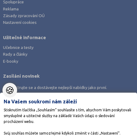
Spolupráce
Třebíč (3)
Reklama
Uherské Hradiště (5)
Zásady zpracování OÚ
Nastavení cookies
Ústí nad Labem (1)
Ústí nad Orlicí (1)
Užitečné informace
Vsetín (3)
Učebnice a testy
Vyškov (2)
Rady a články
E-booky
Zlín (3)
Znojmo (4)
Zasílání novinek
Žďár nad Sázavou (3)
🍪
Zaregistrujte se a dostávejte nejlepší nabídky jako první.
Na Vašem soukromí nám záleží
Stisknutím tlačítka „Souhlasím“ souhlasíte s tím, abychom Vám poskytovali
smysluplné a užitečné služby na základě Vašich údajů o sledování
Stáhněte si aplikaci Adresář škol
procházení webu.
Svůj souhlas můžete samozřejmě kdykoli změnit v části „Nastavení“.