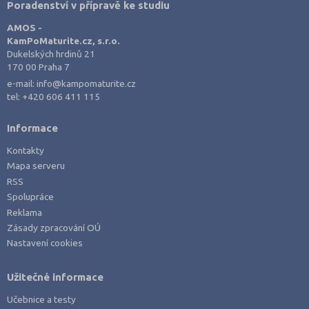
Poradenství v přípravě ke studiu
Třebíč (3)
AMOS -
Uherské Hradiště (5)
KamPoMaturite.cz, s.r.o.
Dukelských hrdinů 21
Ústí nad Labem (1)
170 00 Praha 7
Ústí nad Orlicí (1)
e-mail:
info@kampomaturite.cz
tel:
+420 606 411 115
Vsetín (3)
Vyškov (2)
Informace
Zlín (3)
Kontakty
Znojmo (4)
Mapa serveru
RSS
Žďár nad Sázavou (3)
Spolupráce
Reklama
Zásady zpracování OÚ
Nastavení cookies
Užitečné informace
Učebnice a testy