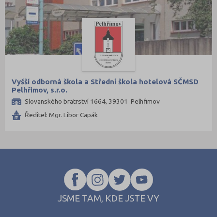
Praha-západ (1)
Prachatice (1)
Prostějov (3)
Přerov (2)
Příbram (3)
Rokycany (1)
Vyšší odborná škola a Střední škola hotelová SČMSD
Pelhřimov, s.r.o.
Rychnov nad Kněžnou (1)
Slovanského bratrství 1664, 39301 Pelhřimov
Semily (1)
Ředitel: Mgr. Libor Capák
Sokolov (2)
Strakonice (3)
Svitavy (3)
Šumperk (2)
Tábor (2)
Tachov (2)
JSME TAM, KDE JSTE VY
Teplice (2)