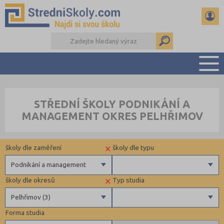
PŘEHLED ŠKOL
STŘEDNÍ ŠKOLY PODNIKÁNÍ A
PŘÍPRAVA NA PŘIJÍMAČKY
MANAGEMENT OKRES PELHŘIMOV
DŮLEŽITÉ TERMÍNY
REFERÁTY A SEMINÁRKY
×
školy dle zaměření
školy dle typu
DALŠÍ DRUHY ŠKOL
Podnikání a management
×
školy dle okresů
Typ studia
Gymnázia
Privátní
Pelhřimov (3)
4 letá gymnázia
Krajské
Forma studia
6 letá gymnázia
Benešov (1)
Maturitní