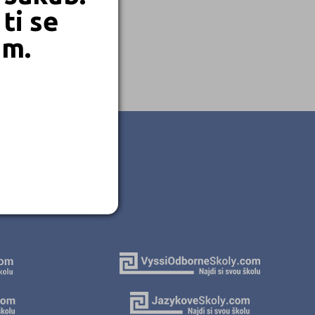
ti se
em.