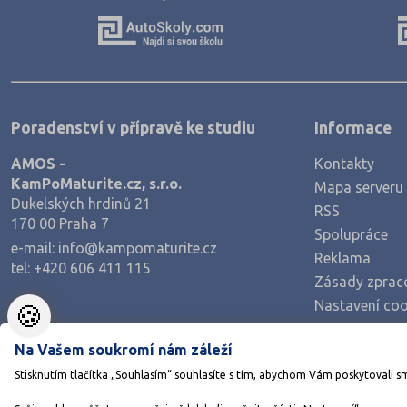
Výroba a technologie potravin
Zemědělství a lesnictví
Veterinářství
Hotelnictví, turismus, gastronomie
Poradenství v přípravě ke studiu
Informace
Policejní a vojenské obory
AMOS -
Kontakty
Právo
KamPoMaturite.cz, s.r.o.
Mapa serveru
Zdravotnické obory
Dukelských hrdinů 21
RSS
170 00 Praha 7
Pedagogika a sociální péče
Spolupráce
e-mail:
info@kampomaturite.cz
Umělecké obory
Reklama
tel:
+420 606 411 115
Zásady zprac
Praktická škola
Nastavení coo
🍪
Šance na přijetí
Na Vašem soukromí nám záleží
Stisknutím tlačítka „Souhlasím“ souhlasíte s tím, abychom Vám poskytovali s