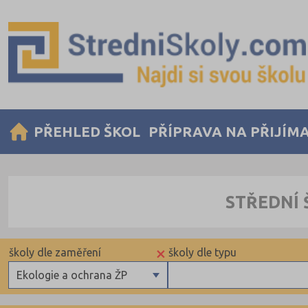
PŘEHLED ŠKOL
PŘÍPRAVA NA PŘIJÍM
STŘEDNÍ 
×
školy dle zaměření
školy dle typu
Ekologie a ochrana ŽP
Gymnázia
Krajské