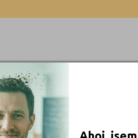
Brno-venkov (1)
Výuční list
Česká Lípa (1)
Děčín (1)
Hodonín (1)
Hradec Králové (1)
Chrudim (1)
Jihlava (2)
Jindřichův Hradec (1)
 obory
Karlovy Vary (1)
Karviná (1)
iály
Klatovy (1)
Liberec (1)
Ahoj, jsem
Most (1)