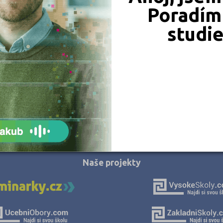
Nový Jičín (1)
Poradím 
Olomouc (2)
studi
Opava (1)
Písek (1)
Plzeň-město (1)
Praha hlavní město (1)
Praha-východ (1)
Praha-západ (1)
JSME TAM, KDE JSTE VY
Rakovník (1)
Šumperk (1)
Naše projekty
Tábor (1)
Ústí nad Orlicí (1)
Vsetín (1)