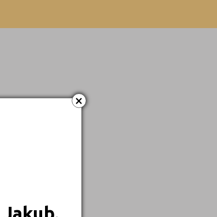
×
 Jakub.