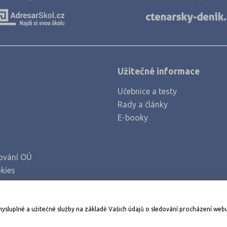
Užitečné informace
Učebnice a testy
Rady a články
E-booky
ování OÚ
kies
Stáhněte si aplikaci Adresář škol
mysluplné a užitečné služby na základě Vašich údajů o sledování procházení web