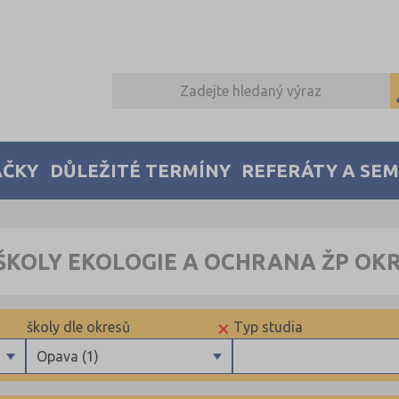
AČKY
DŮLEŽITÉ TERMÍNY
REFERÁTY A SE
ŠKOLY EKOLOGIE A OCHRANA ŽP OK
×
školy dle okresů
Typ studia
Opava (1)
Beroun (1)
Maturitní